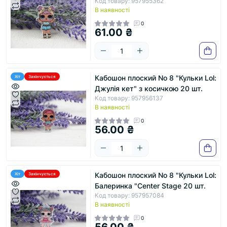
Код товару: 957955362
В наявності
0
61.00 ₴
Кабошон плоский No 8 "Кульки Lol:
Хіт
Закінчується
Джулія кет" з косичкою 20 шт.
Код товару: 957956137
В наявності
0
56.00 ₴
Кабошон плоский No 8 "Кульки Lol:
Хіт
Закінчується
Балеринка "Center Stage 20 шт.
Код товару: 957957084
В наявності
0
56.00 ₴