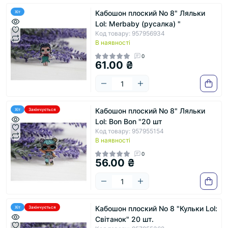
Кабошон плоский No 8" Ляльки
Хіт
Lol: Merbaby (русалка) "
Код товару: 957956934
В наявності
0
61.00 ₴
Кабошон плоский No 8" Ляльки
Хіт
Закінчується
Lol: Bon Bon "20 шт
Код товару: 957955154
В наявності
0
56.00 ₴
Кабошон плоский No 8 "Кульки Lol:
Хіт
Закінчується
Світанок" 20 шт.