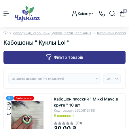
0
Клієнту
серединки, кабошони , декор , патчі , аплікація
Кабошони плоскі
Кабошоны " Куклы Lol "
Фільтр товарів
Кабошон плоский " Міккі Маус в
Хіт
Закінчується
круге " 10 шт
Код товару: 2620815786
В наявності
0
30.00 ₴