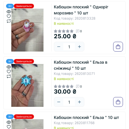
Кабошон плоский " Одноріг
Хіт
Закінчується
морозиво " 10 шт
Код товару: 2620813328
В наявності
0
25.00 ₴
Кабошон плоский " Ельза в
Хіт
Закінчується
сніжинці " 10 шт
Код товару: 2620813071
В наявності
0
30.00 ₴
Кабошон плоский " Ельза " 10 шт
Хіт
Закінчується
Код товару: 2620811768
В наявності