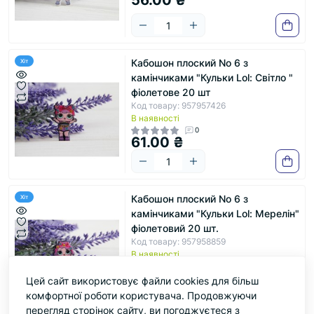
Кабошон плоский No 6 з
Хіт
камінчиками "Кульки Lol: Світло "
фіолетове 20 шт
Код товару: 957957426
В наявності
0
61.00 ₴
Кабошон плоский No 6 з
Хіт
камінчиками "Кульки Lol: Мерелін"
фіолетовий 20 шт.
Код товару: 957958859
В наявності
0
61.00 ₴
Цей сайт використовує файли cookies для більш
комфортної роботи користувача. Продовжуючи
перегляд сторінок сайту, ви погоджуєтеся з