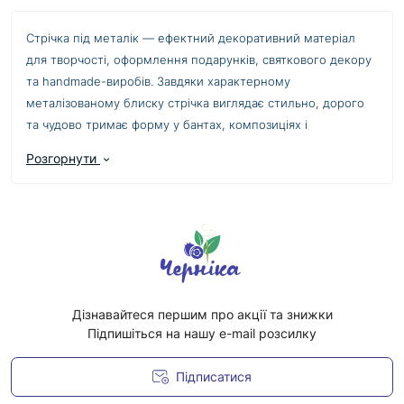
Стрічка під металік — ефектний декоративний матеріал
для творчості, оформлення подарунків, святкового декору
та handmade-виробів. Завдяки характерному
металізованому блиску стрічка виглядає стильно, дорого
та чудово тримає форму у бантах, композиціях і
декоративних елементах.
Розгорнути
Металізовані стрічки активно використовують у
флористиці, оформленні букетів, декорі інтер’єру,
створенні аксесуарів, новорічних прикрас, подарунковому
пакуванні та святковому декорі. Матеріал має щільну
структуру, красиво переливається при освітленні та додає
Дізнавайтеся першим про акції та знижки
виробам виразного акценту.
Підпишіться на нашу e-mail розсилку
Підписатися
У каталозі представлені стрічки під металік у різних