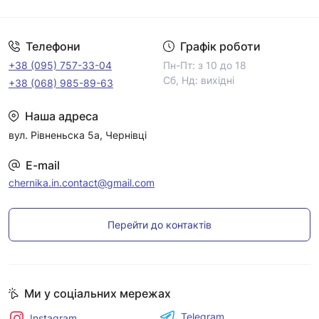
Умови угоди
кольорах і ширині — від класичного золота та срібла до
насичених декоративних відтінків. Вони легко
Телефони
Графік роботи
комбінуються з органзою, атласом, фатином, мереживом
та декоративною фурнітурою, дозволяючи створювати
+38 (095) 757-33-04
Пн-Пт: з 10 до 18
Сб, Нд: вихідні
сучасні та стильні композиції для будь-яких творчих
+38 (068) 985-89-63
проєктів.
Наша адреса
вул. Рівненьска 5а, Чернівці
Купити стрічки під металік для рукоділля та декору можна
E-mail
онлайн з доставкою по Україні. Асортимент регулярно
chernika.in.contact@gmail.com
оновлюється, щоб ви могли знаходити актуальні матеріали
для творчості, оформлення свят та професійного
handmade.
Перейти до контактів
Ми у соціальних мережах
Telegram
Instagram