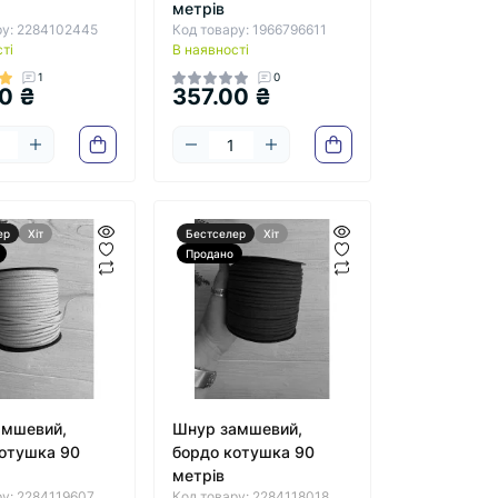
метрів
ру: 2284102445
Код товару: 1966796611
ті
В наявності
1
0
0 ₴
357.00 ₴
ер
Хіт
Бестселер
Хіт
Продано
амшевий,
Шнур замшевий,
котушка 90
бордо котушка 90
метрів
ру: 2284119607
Код товару: 2284118018