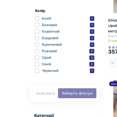
Колір
Білий
1
Шнур
Бежевий
1
сіри
метр
блакитний
1
Код т
Бордовий
1
В ная
Коричневий
1
357
Рожевий
2
Сірий
2
Синій
2
Червоний
1
Бес
Скасувати
Виберіть фільтри
Категорії