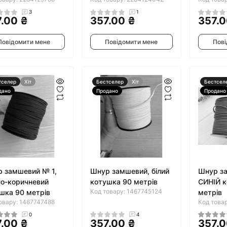
3
1
.00 ₴
357.00 ₴
357.0
Повідомити мене
Повідомити мене
Пові
тселер
Хіт
Бестселер
Хіт
Бестсел
дано
Продано
Продано
 замшевий № 1,
Шнур замшевий, білий
Шнур за
о-коричневий
котушка 90 метрів
СИНІЙ к
Код товару: 1467745124
шка 90 метрів
метрів
овару: 1467747488
Код това
0
4
.00 ₴
357.00 ₴
357.0