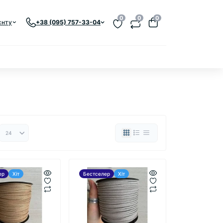
0
0
0
єнту
+38 (095) 757-33-04
ер
Хіт
Бестселер
Хіт