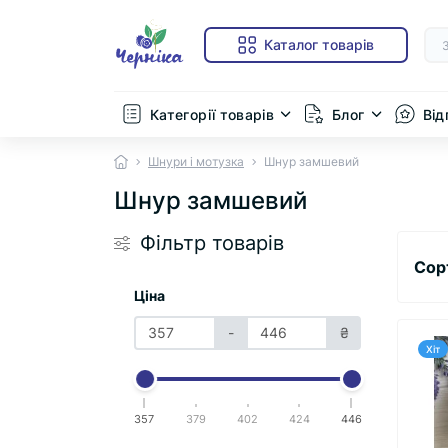
Каталог товарів
Категорії товарів
Блог
Від
Шнури і мотузка
Шнур замшевий
Шнур замшевий
Фільтр товарів
Сор
Ціна
-
₴
Хіт
357
379
402
424
446