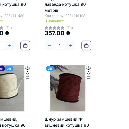
 котушка 90
лаванда котушка 90
метрів
ру: 2284111480
Код товару: 2284110198
ті
В наявності
0
0
0 ₴
357.00 ₴
ер
Хіт
Хіт
амшевий,
Шнур замшевий № 1
 котушка 90
вишневий котушка 90