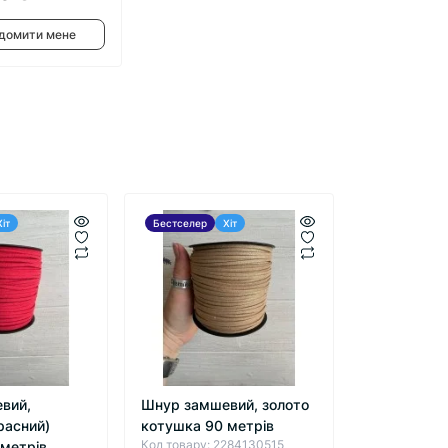
домити мене
Хіт
Бестселер
Хіт
вий,
Шнур замшевий, золото
расний)
котушка 90 метрів
Код товару: 2284130515
 метрів