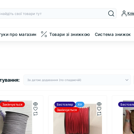
Клі
гуки про магазин
Товари зі знижкою
Система знижок
тування:
Закінчується
Бестселер
Хіт
Бестсел
Закінчується