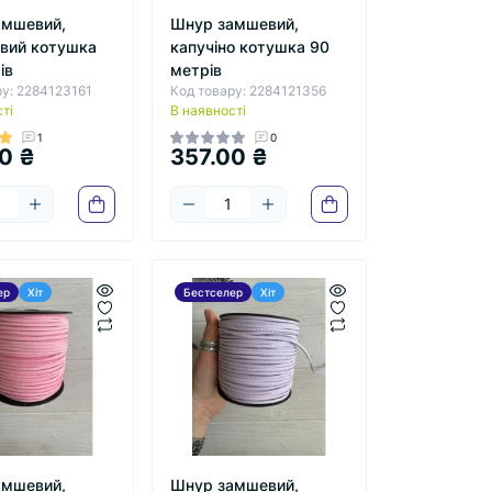
амшевий,
Шнур замшевий,
вий котушка
капучіно котушка 90
ів
метрів
ру: 2284123161
Код товару: 2284121356
ті
В наявності
1
0
0 ₴
357.00 ₴
ер
Хіт
Бестселер
Хіт
амшевий,
Шнур замшевий,