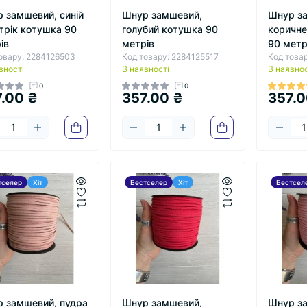
 замшевий, синій
Шнур замшевий,
Шнур з
трік котушка 90
голубий котушка 90
коричне
ів
метрів
90 метр
овару: 2284126503
Код товару: 2284125517
Код това
вності
В наявності
В наявнос
0
0
.00 ₴
357.00 ₴
357.0
тселер
Хіт
Бестселер
Хіт
Бестсел
 замшевий, пудра
Шнур замшевий,
Шнур з