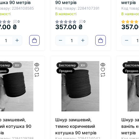
шка 90 метрів
90 метрів
метрів
овару: 2284108585
Код товару: 2284107391
Код това
вності
В наявності
В наявнос
0
0
.00 ₴
357.00 ₴
357.0
тселер
Хіт
Бестселер
Хіт
Бестсел
дано
Продано
Продано
 замшевий,
Шнур замшевий,
Шнур з
ий котушка 90
темно коричневий
ваніль 
ів
котушка 90 метрів
метрів
овару: 2284129788
Код товару: 2284124042
Код това