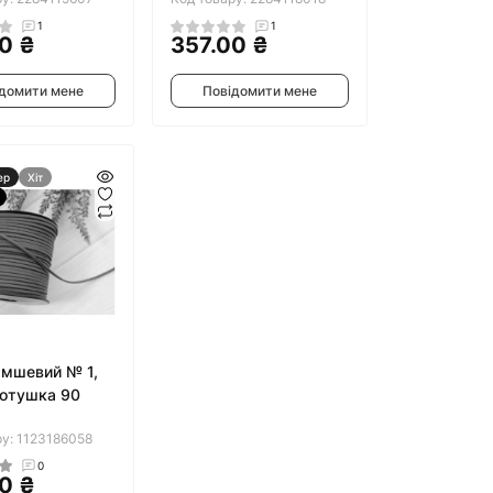
1
1
0 ₴
357.00 ₴
домити мене
Повідомити мене
ер
Хіт
мшевий № 1,
отушка 90
ру: 1123186058
0
0 ₴