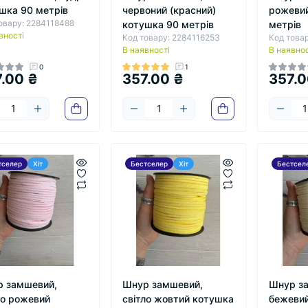
шка 90 метрів
червоний (красний)
рожевий
овару: 2284118488
котушка 90 метрів
метрів
вності
Код товару: 2284116253
Код това
В наявності
В наявнос
0
1
.00 ₴
357.00 ₴
357.0
тселер
Хіт
Бестселер
Хіт
Бестсел
 замшевий,
Шнур замшевий,
Шнур з
ло рожевий
світло жовтий котушка
бежевий