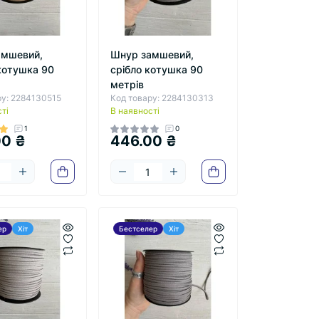
амшевий,
Шнур замшевий,
котушка 90
срібло котушка 90
метрів
ру: 2284130515
Код товару: 2284130313
ті
В наявності
1
0
00 ₴
446.00 ₴
ер
Хіт
Бестселер
Хіт