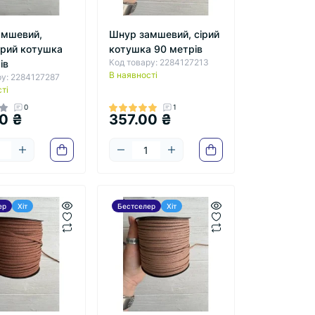
амшевий,
Шнур замшевий, сірий
сірий котушка
котушка 90 метрів
Код товару: 2284127213
ів
В наявності
ру: 2284127287
ті
0
1
0 ₴
357.00 ₴
ер
Хіт
Бестселер
Хіт