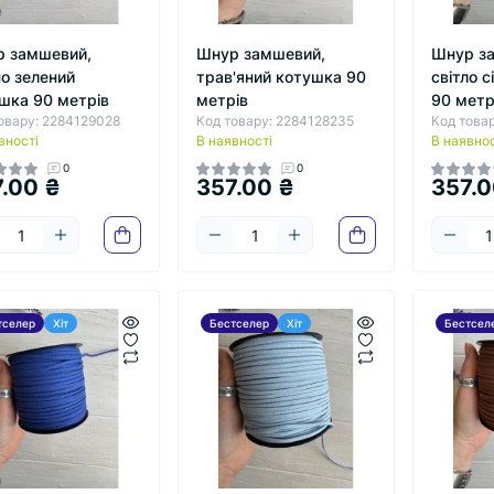
 замшевий,
Шнур замшевий,
Шнур з
о зелений
трав'яний котушка 90
світло 
шка 90 метрів
метрів
90 метр
овару: 2284129028
Код товару: 2284128235
Код това
вності
В наявності
В наявнос
0
0
.00 ₴
357.00 ₴
357.0
тселер
Хіт
Бестселер
Хіт
Бестсел