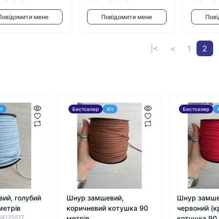
Повідомити мене
Повідомити мене
Пові
|<
<
1
2
іт
Бестселер
Хіт
Бестселер
ий, голубий
Шнур замшевий,
Шнур замше
метрів
коричневий котушка 90
червоний (к
84125517
метрів
котушка 90