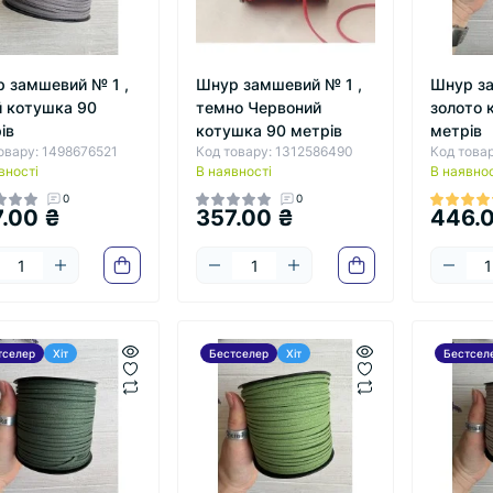
 замшевий № 1 ,
Шнур замшевий № 1 ,
Шнур з
й котушка 90
темно Червоний
золото 
ів
котушка 90 метрів
метрів
овару: 1498676521
Код товару: 1312586490
Код това
вності
В наявності
В наявнос
0
0
.00 ₴
357.00 ₴
446.
тселер
Хіт
Бестселер
Хіт
Бестсел