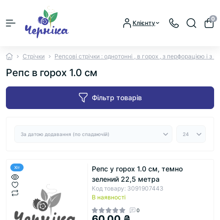
0
Клієнту
Стрічки
Репсові стрічки : однотонні , в горох , з перфорацією і з
Репс в горох 1.0 см
Фільтр товарів
Репс у горох 1.0 см, темно
Хіт
зелений 22,5 метра
Код товару: 3091907443
В наявності
0
60.00 ₴