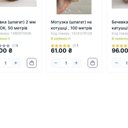
вка (шпагат) 2 мм
Мотузка (шпагат) на
Бечевка
К, 50 метрів
котушці , 100 метрів
катушці
овару: 1485970626
Код товару: 1424376138
Код това
вності
В наявності
В наявнос
0
1
00 ₴
61.00 ₴
96.00