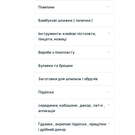
Троянда головка " 30687 "
Мішечки з парчи
Кружечки з фетру
Стрічка кручена " Хвиля " 2,5 та 4
Помпони
см
Дерев'яні намистини
Мішковина кольорова 6.5 см
Троянда головка " Зефірна "
Помпони фатиновые
Стрічка кручена " Хвиля " 2,5 см
Намистини дерев'яні круглі 6 мм, 8
Стрічка " Паєтка "
Намистини " Рондель " кришталь
Бамбукові шпажки ( палички )
Троянда головка "Королівська"
мм, 10 мм
Помпони нейлонові
Стрічка кручена " Хвиля " 4,0 см
Намистини Рондель 10 мм
Тасьма з помпонами
Намистини скляні " Майорка "
Незабудки та гіпсофіла дрібна
Намистини дерев'яні круглі 12 мм
Інструменти: клейові пістолети,
Помпони " Бархатні "
Намистини Рондель 6 мм
Стрічка мішковина " Just for you
пінцети, ножиці
Намистини Мікс перламутр та
Флористичні букети на ніжці
Намистини дерев'яні круглі 14 мм
D30338 "
глянцеві
Сантиметрова стрічка ( рулетка )
Намистини Рондель 8 мм
Троянди на ніжці " Аврора С30296 "
Вироби з пінопласту
Намистини дерев'яні круглі 16 мм
Шина декоративна
Намистини " Абетка "
Клейові пістолети і клей
Кулі з пінопласту та акрилу
Великі гілки з фруктами
Намистини дерев'яні круглі 18 мм
Стрічка ( тасьма ) з листочками
Намистини " Яскравий мікс "
Булавки та брошки
Квіти на ніжці атласні
Намистини дерев'яні круглі 20 мм
Стрічки репс на метраж , розпродаж
Намистини плоскі 6 мм
Заготовки для шпильок і обручів
Троянди на ніжці " Меланж С30295 "
Намистини дерев'яні круглі 30 мм
Репс з малюнками . Розпродаж
Намистини " Акварель "
Підвіски
Квіти на ніжці " Їжачки "
Намистини дерев'яні куб
Стрічка котоновая "Однотонна" з
Намистини круглі грановані
Металеві підвіски
металевим кантом
Тюльпани букет
Намистини дерев'яні овальні,
серединки, кабошони , декор , патчі ,
Намистини " Капля " і " Рис "
бочонок , кільця
аплікація
Коттонові стрічки в смужку та
Камелія головка
Великі намистини та підвіски
клітинку
Декор та серединки з тканини
Маленькі флористичні букети
Гудзики , акрилові підвіски , прищіпки
Намистини пробивні ( без дірочок )
Стрічка Шотландка
Силіконові патчі
і дрібний декор