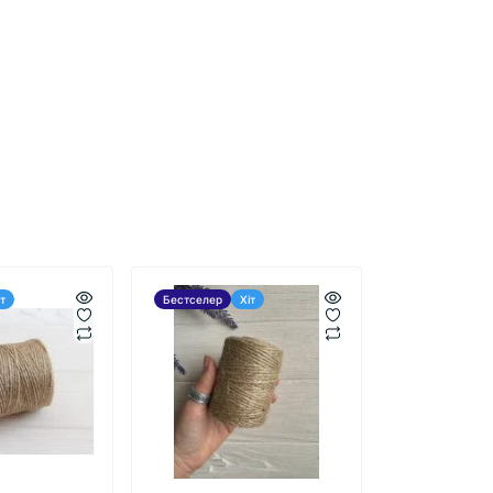
іт
Бестселер
Хіт