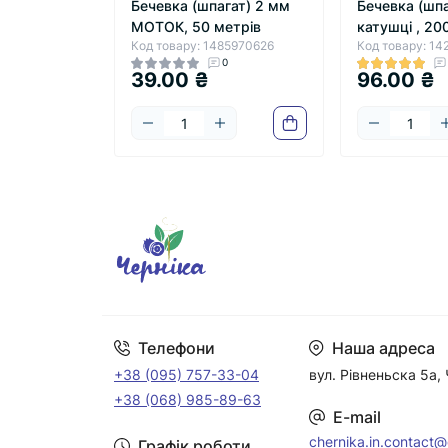
Бечевка (шпагат) 2 мм
Бечевка (шпа
Новорічні декоративні стрічки
МОТОК, 50 метрів
катушці , 20
Новорічний дерев'яний декор
Код товару: 1485970626
Код товару: 1
0
39.00 ₴
96.00 ₴
В'язані Шапочки декоративні
Органза " Новий Рік " з принтами та
написами
Пуансетія
Штучний сніг
Сніжинки
Твістер ( фіксатор )
Атлас " Новий Рік " з малюнками та
написами
Телефони
Наша адреса
Репс " Новий Рік " з принтами та
написами
+38 (095) 757-33-04
вул. Рівненьска 5а, 
+38 (068) 985-89-63
Шишки та сушені лимони
E-mail
Стрічки оксамитові " Новорічні "
chernika.in.contact
Графік роботи