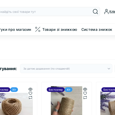
Клі
гуки про магазин
Товари зі знижкою
Система знижок
тування:
тселер
Хіт
Бестселер
Хіт
Бестсел