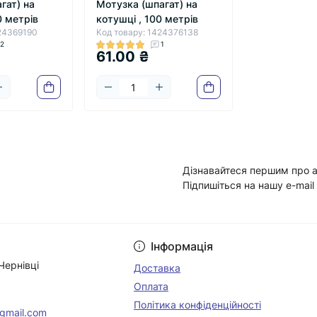
гат) на
Мотузка (шпагат) на
0 метрів
котушці , 100 метрів
424369190
Код товару: 1424376138
2
1
61.00 ₴
Дізнавайтеся першим про а
Підпишіться на нашу e-mail
Умови угоди
Інформація
Чернівці
Доставка
Оплата
Політика конфіденційності
@gmail.com