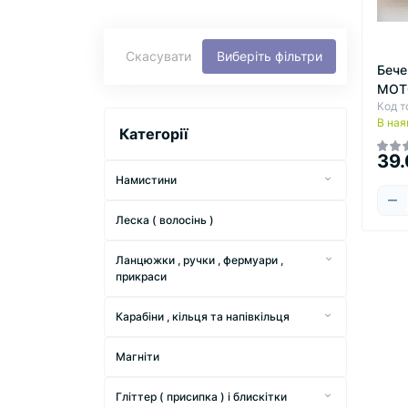
Скасувати
Виберіть фільтри
Бече
МОТО
Код т
В ная
Категорії
39.
Намистини
Намистини " Гранені матові круглі "
Леска ( волосінь )
Намистини " Куб гранений матовий "
Ланцюжки , ручки , фермуари ,
Намистини маленьким
прикраси
фасуванням
Заготовка акрилова для сумки
Акрил матовий маленьким
Намистини перлини " Люкс " овальні
Карабіни , кільця та напівкільця
фасуванням
Ручки для сумок
Карабіни для брелоків
Намистини " Перлинний пилок "
Акрил перламутровий меленьким
Магніти
Фурнітура для біжутерії
фасуванням
Напівкільця
Намистини " Перли"
Комплект Ланцюжок з карабіном
Гліттер ( присипка ) і блискітки
Намистини " кришталеві " в формі
Самозатискні кільця , сердця ,
Намистини перли нитка " Люкс "