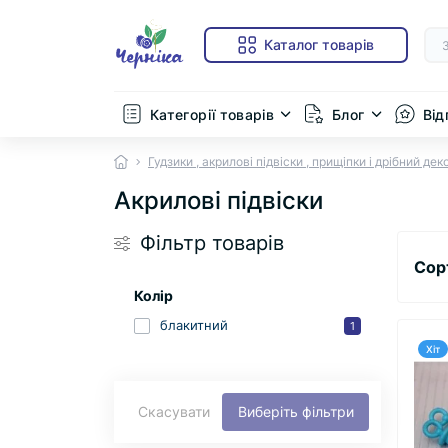
Каталог товарів
Категорії товарів
Блог
Від
Гудзики , акрилові підвіски , прищіпки і дрібний дек
Акрилові підвіски
Фільтр товарів
Сор
Колір
блакитний
1
Хіт
Скасувати
Виберіть фільтри