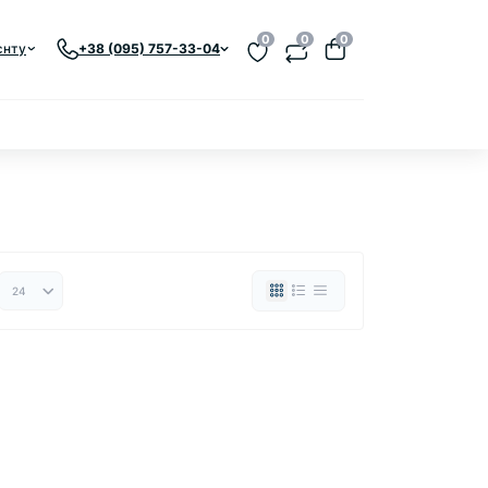
0
0
0
єнту
+38 (095) 757-33-04