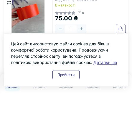
В наявності
0
75.00 ₴
Цей сайт використовує файли cookies для більш
Стрічка атласна 4 см рулон 32,5
Бестселер
Хіт
комфортної роботи користувача. Продовжуючи
метра бургунді
перегляд сторінок сайту, ви погоджуєтеся з
Код товару: 1558416264
В наявності
політикою використання файлів cookies.
Детальніше
0
75.00 ₴
Прийняти
0
0
Каталог
Головна
Закладки
Порівняти
Контакти
Стрічка атласна 4 см рулон 32,5
Бестселер
Хіт
метра червона
Код товару: 1558416012
В наявності
3
75.00 ₴