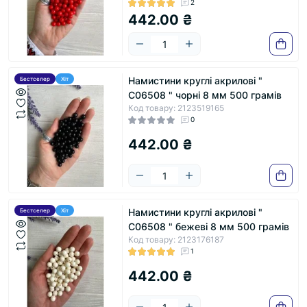
2
442.00 ₴
Намистини круглі акрилові "
Бестселер
Хіт
С06508 " чорні 8 мм 500 грамів
Код товару: 2123519165
0
442.00 ₴
Намистини круглі акрилові "
Бестселер
Хіт
С06508 " бежеві 8 мм 500 грамів
Код товару: 2123176187
1
442.00 ₴