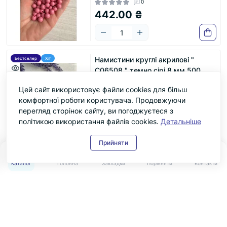
0
442.00 ₴
Намистини круглі акрилові "
Бестселер
Хіт
С06508 " темно сірі 8 мм 500
грамів
Цей сайт використовує файли cookies для більш
Код товару: 2123520015
комфортної роботи користувача. Продовжуючи
1
442.00 ₴
перегляд сторінок сайту, ви погоджуєтеся з
політикою використання файлів cookies.
Детальніше
Прийняти
0
0
Намистини круглі акрилові "
Бестселер
Хіт
Каталог
Головна
Закладки
Порівняти
Контакти
С06508 " небесні 8 мм 500 грамів
Код товару: 2123520138
0
442.00 ₴