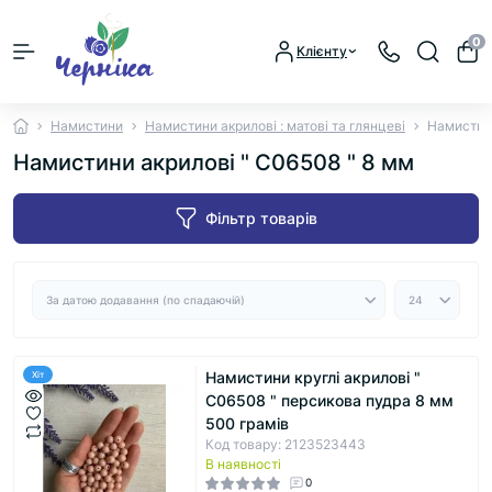
0
Клієнту
Намистини
Намистини акрилові : матові та глянцеві
Намистини
Намистини акрилові " С06508 " 8 мм
Фільтр товарів
Намистини круглі акрилові "
Хіт
С06508 " персикова пудра 8 мм
500 грамів
Код товару: 2123523443
В наявності
0