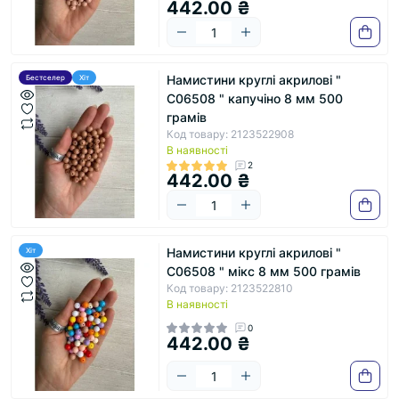
442.00 ₴
Намистини круглі акрилові "
Бестселер
Хіт
С06508 " капучіно 8 мм 500
грамів
Код товару: 2123522908
В наявності
2
442.00 ₴
Намистини круглі акрилові "
Хіт
С06508 " мікс 8 мм 500 грамів
Код товару: 2123522810
В наявності
0
442.00 ₴