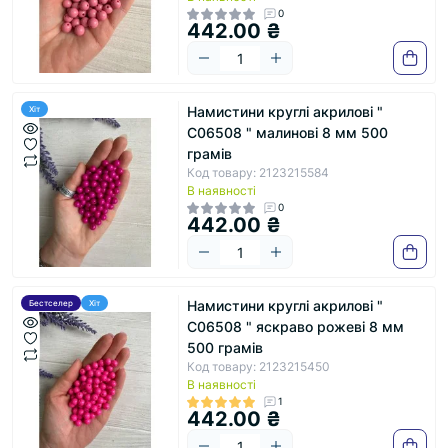
0
442.00 ₴
Намистини круглі акрилові "
Хіт
С06508 " малинові 8 мм 500
грамів
Код товару: 2123215584
В наявності
0
442.00 ₴
Намистини круглі акрилові "
Бестселер
Хіт
С06508 " яскраво рожеві 8 мм
500 грамів
Код товару: 2123215450
В наявності
1
442.00 ₴