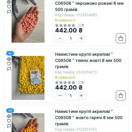
С06508 " персиково рожеві 8 мм
500 грамів
Код товару: 2123214893
В наявності
0
442.00 ₴
Намистини круглі акрилові "
Хіт
С06508 " темно жовті 8 мм 500
грамів
Код товару: 2123214213
В наявності
0
442.00 ₴
Намистини круглі акрилові "
Хіт
С06508 " жовто гарячі 8 мм 500
грамів
Код товару: 2123214123