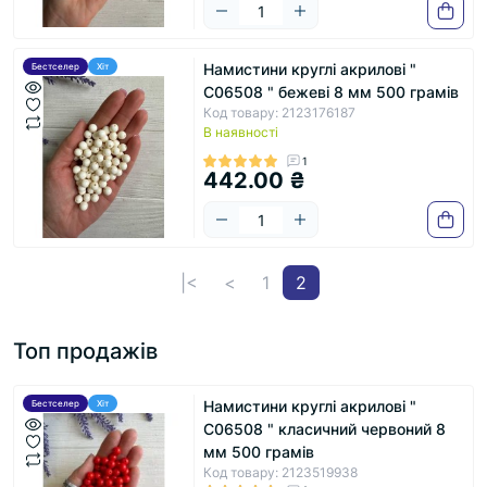
Намистини круглі акрилові "
Бестселер
Хіт
С06508 " бежеві 8 мм 500 грамів
Код товару: 2123176187
В наявності
1
442.00 ₴
|<
<
1
2
Топ продажів
Намистини круглі акрилові "
Бестселер
Хіт
С06508 " класичний червоний 8
мм 500 грамів
Код товару: 2123519938