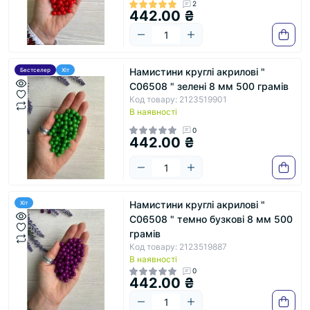
2
442.00 ₴
Намистини круглі акрилові "
Бестселер
Хіт
С06508 " зелені 8 мм 500 грамів
Код товару: 2123519901
В наявності
0
442.00 ₴
Намистини круглі акрилові "
Хіт
С06508 " темно бузкові 8 мм 500
грамів
Код товару: 2123519887
В наявності
0
442.00 ₴