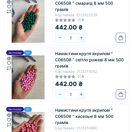
С06508 " смарагд 8 мм 500
грамів
Код товару: 2123522239
0
442.00 ₴
Намистини круглі акрилові "
Бестселер
Хіт
С06508 " світло рожеві 8 мм 500
грамів
Код товару: 2123215052
0
442.00 ₴
Намистини круглі акрилові "
Бестселер
Хіт
С06508 " кисельні 8 мм 500
грамів
Код товару: 2123215989