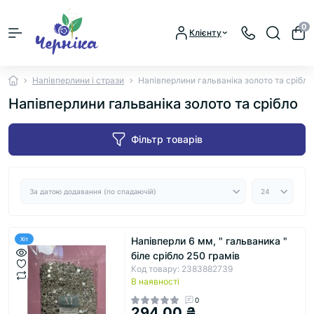
0
Клієнту
Напівперлини і стрази
Напівперлини гальваніка золото та срібло
Напівперлини гальваніка золото та срібло
Фільтр товарів
Напівперли 6 мм, " гальваника "
Хіт
біле срібло 250 грамів
Код товару: 2383882739
В наявності
0
294.00 ₴