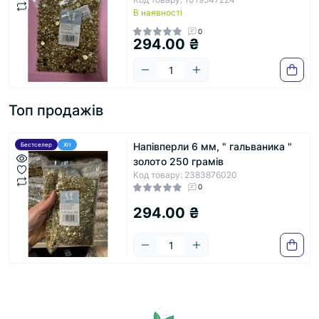
В наявності
0
294.00 ₴
Топ продажів
Напівперли 6 мм, " гальваника "
Бестселер
Хіт
золото 250 грамів
Код товару: 2383876020
0
294.00 ₴