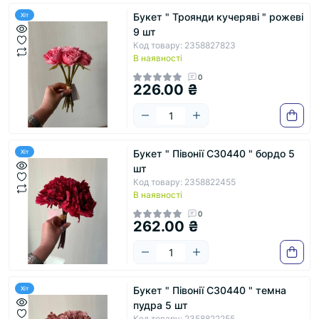
Букет " Троянди кучеряві " рожеві
Хіт
9 шт
Код товару: 2358827823
В наявності
0
226.00 ₴
Букет " Півонії С30440 " бордо 5
Хіт
шт
Код товару: 2358822455
В наявності
0
262.00 ₴
Букет " Півонії С30440 " темна
Хіт
пудра 5 шт
Код товару: 2358822255