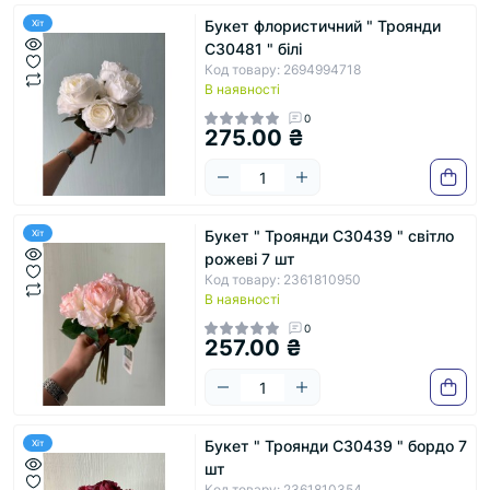
Букет флористичний " Троянди
Хіт
С30481 " білі
Код товару: 2694994718
В наявності
0
275.00 ₴
Букет " Троянди С30439 " світло
Хіт
рожеві 7 шт
Код товару: 2361810950
В наявності
0
257.00 ₴
Букет " Троянди С30439 " бордо 7
Хіт
шт
Код товару: 2361810354