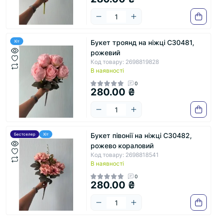
Букет троянд на ніжці С30481,
Хіт
рожевий
Код товару: 2698819828
В наявності
0
280.00 ₴
Букет півонії на ніжці С30482,
Бестселер
Хіт
рожево кораловий
Код товару: 2698818541
В наявності
0
280.00 ₴