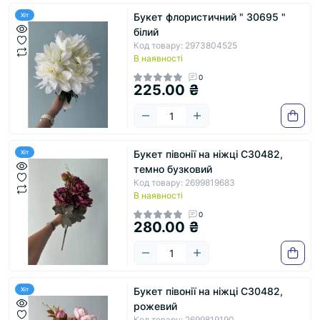
Букет флористичний " 30695 "
Хіт
білий
Код товару: 2973804525
В наявності
0
225.00 ₴
Букет півонії на ніжці С30482,
Хіт
темно бузковий
Код товару: 2699819683
В наявності
0
280.00 ₴
Букет півонії на ніжці С30482,
Хіт
рожевий
Код товару: 2699819190