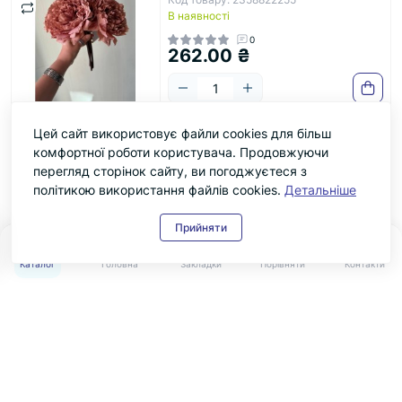
В наявності
0
262.00 ₴
Цей сайт використовує файли cookies для більш
Букет " Півонії С30440 " бежеві 5
Хіт
комфортної роботи користувача. Продовжуючи
шт
перегляд сторінок сайту, ви погоджуєтеся з
Код товару: 2358821674
В наявності
політикою використання файлів cookies.
Детальніше
0
262.00 ₴
Прийняти
0
0
Каталог
Головна
Закладки
Порівняти
Контакти
Букет " Півонії С30440 "
Хіт
помаранчеві 5 шт
Код товару: 2358820263
В наявності
0
262.00 ₴