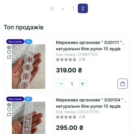
|<
<
1
2
Топ продажів
Мереживо органзове " D30111 " ,
Бестселер
Хіт
натурально біле рулон 15 ярдів
Код товару: 2198877522
0
319.00 ₴
Мереживо органзове " D30104 " ,
Бестселер
Хіт
натурально біле рулон 15 ярдів
Код товару: 2202275106
0
295.00 ₴