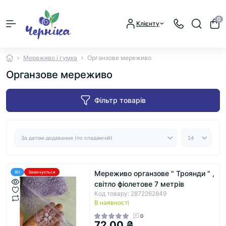
0
Клієнту
Мереживо і гумка
Органзове мереживо
Органзове мереживо
Фільтр товарів
Мереживо органзове " Троянди " ,
Хіт
Закінчується
світло фіолетове 7 метрів
Код товару: 2872262849
В наявності
0
72.00 ₴