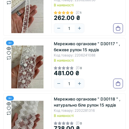
В наявності
1
262.00 ₴
Мереживо органзове " D30117 " ,
Хіт
бежеве рулон 15 ярдів
Код товару: 2206241088
В наявності
0
481.00 ₴
Мереживо органзове " D30118 " ,
Хіт
натурально біле рулон 15 ярдів
Код товару: 2202281316
В наявності
0
738.00 ₴