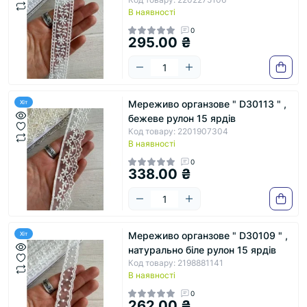
В наявності
0
295.00 ₴
Мереживо органзове " D30113 " ,
Хіт
бежеве рулон 15 ярдів
Код товару: 2201907304
В наявності
0
338.00 ₴
Мереживо органзове " D30109 " ,
Хіт
натурально біле рулон 15 ярдів
Код товару: 2198881141
В наявності
0
262.00 ₴