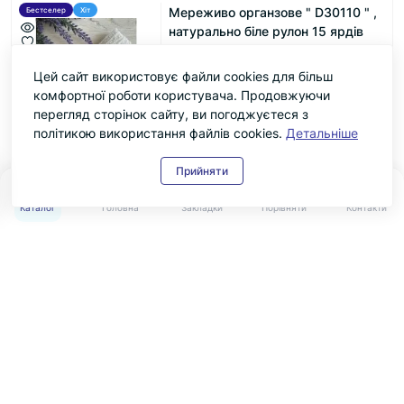
Мереживо органзове " D30110 " ,
Бестселер
Хіт
натурально біле рулон 15 ярдів
Код товару: 2202275531
0
Цей сайт використовує файли cookies для більш
295.00 ₴
комфортної роботи користувача. Продовжуючи
перегляд сторінок сайту, ви погоджуєтеся з
політикою використання файлів cookies.
Детальніше
Прийняти
0
0
Каталог
Головна
Закладки
Порівняти
Контакти
Дізнавайтеся першим про акції та знижки
Підпишіться на нашу e-mail розсилку
Підписатися
Умови угоди