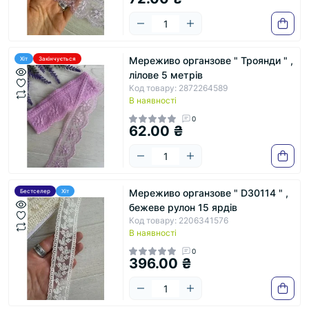
Мереживо органзове " Троянди " ,
Хіт
Закінчується
лілове 5 метрів
Код товару: 2872264589
В наявності
0
62.00 ₴
Мереживо органзове " D30114 " ,
Бестселер
Хіт
бежеве рулон 15 ярдів
Код товару: 2206341576
В наявності
0
396.00 ₴