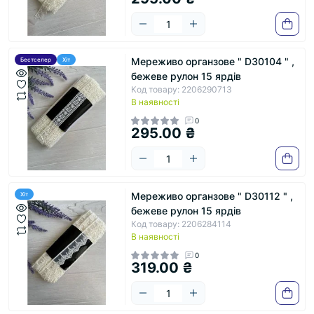
Мереживо органзове " D30104 " ,
Бестселер
Хіт
бежеве рулон 15 ярдів
Код товару: 2206290713
В наявності
0
295.00 ₴
Мереживо органзове " D30112 " ,
Хіт
бежеве рулон 15 ярдів
Код товару: 2206284114
В наявності
0
319.00 ₴