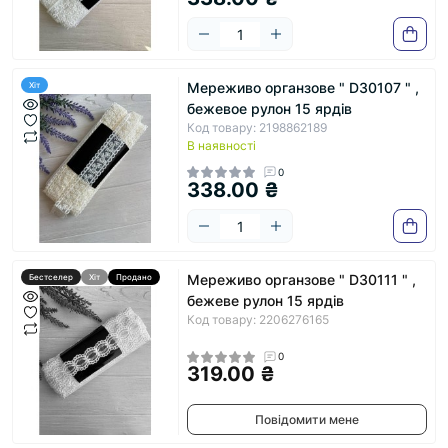
Мереживо органзове " D30107 " ,
Хіт
бежевое рулон 15 ярдів
Код товару: 2198862189
В наявності
0
338.00 ₴
Мереживо органзове " D30111 " ,
Бестселер
Хіт
Продано
бежеве рулон 15 ярдів
Код товару: 2206276165
0
319.00 ₴
Повідомити мене