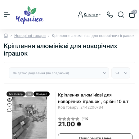
0
Клієнту
Новорічні товари
Кріплення алюмінієві для новорічних іграшок
Кріплення алюмінієві для новорічних
іграшок
Кріплення алюмінієві для
Бестселер
Хіт
Продано
новорічних іграшок , срібні 10 шт
Код товару: 2442206784
0
21.00 ₴
Повідомити мене