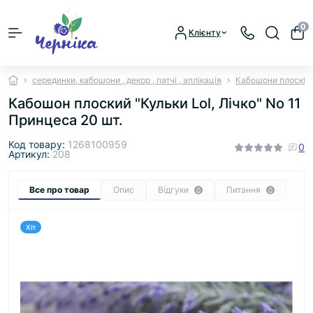
0
Клієнту
серединки, кабошони , декор , патчі , аплікація
Кабошони плоскі
Кабошон плоский "Кульки Lol, Лічко" No 11
Принцеса 20 шт.
Код товару:
1268100959
0
Артикул:
208
Все про товар
Опис
Відгуки
Питання
0
0
Хіт