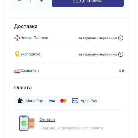
До кошика
Доставка
Новою Поштою
за тарифами перевізника
Укрпоштою
за тарифами перевізника
Самовивіз
0 ₴
Оплата
Mono Pay
ApplePay
Оплата
Інформація про можливості оплати