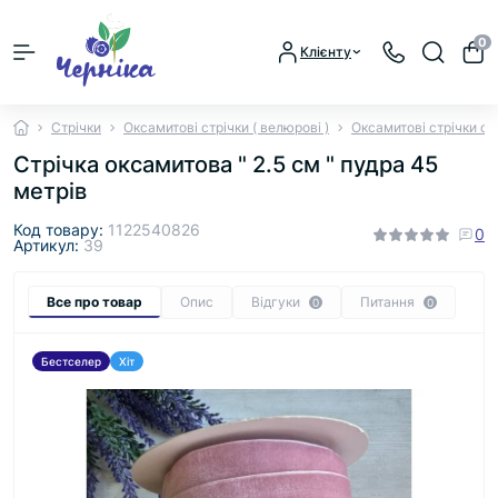
0
Клієнту
Стрічки
Оксамитові стрічки ( велюрові )
Оксамитові стрічки одн
Стрічка оксамитова " 2.5 см " пудра 45
метрів
Код товару:
1122540826
0
Артикул:
39
Все про товар
Опис
Відгуки
Питання
0
0
Бестселер
Хіт