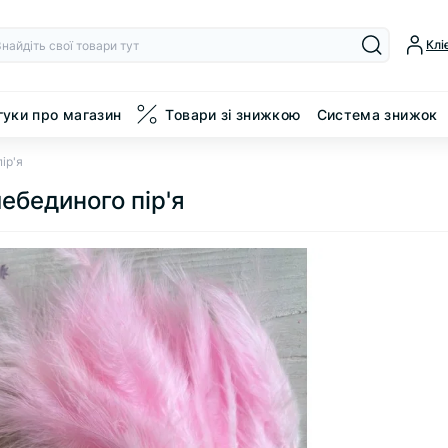
Клі
гуки про магазин
Товари зі знижкою
Система знижок
ір'я
лебединого пір'я