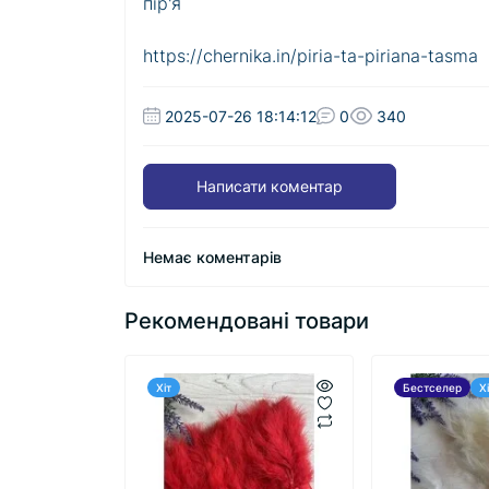
пір'я
https://chernika.in/piria-ta-piriana-tasma
2025-07-26 18:14:12
0
340
Написати коментар
Немає коментарів
Рекомендовані товари
Хіт
Бестселер
Х