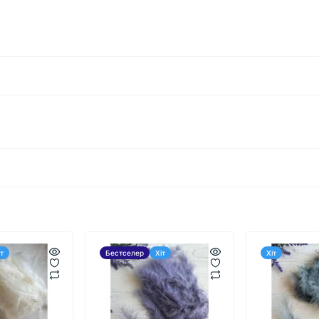
іт
Бестселер
Хіт
Хіт