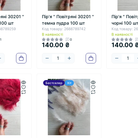
ряні 30201 "
Пір'я " Повітряні 30201 "
Пір'я " Пові
100 шт
темна пудра 100 шт
чорні 100 ш
88789259
Код товару: 2688789742
Код товару: 2
В наявності
В наявності
1
0
140.00 ₴
140.00 
Бестселер
Хіт