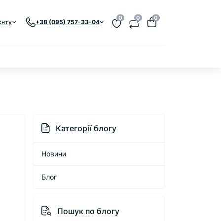
0
0
0
єнту
+38 (095) 757-33-04
Категорії блогу
Новини
Блог
Пошук по блогу