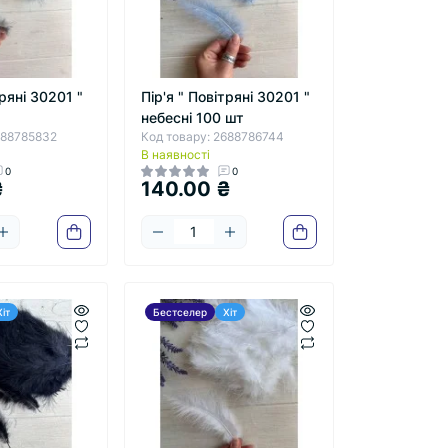
тряні 30201 "
Пір'я " Повітряні 30201 "
небесні 100 шт
688785832
Код товару: 2688786744
В наявності
0
0
₴
140.00 ₴
Хіт
Бестселер
Хіт