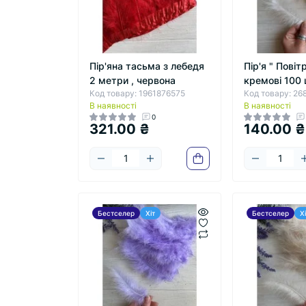
Пір'яна тасьма з лебедя
Пір'я " Повіт
2 метри , червона
кремові 100
Код товару: 1961876575
Код товару: 2
В наявності
В наявності
0
321.00 ₴
140.00 ₴
Бестселер
Хіт
Бестселер
Х