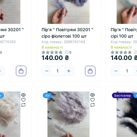
ряні 30201 "
Пір'я " Повітряні 30201 "
Пір'я " Пові
 шт
сіро фіолетові 100 шт
сірі 100 шт
688774260
Код товару: 2688783164
Код товару: 2
В наявності
В наявності
0
0
140.00 ₴
140.00 
іт
Хіт
Бестселер