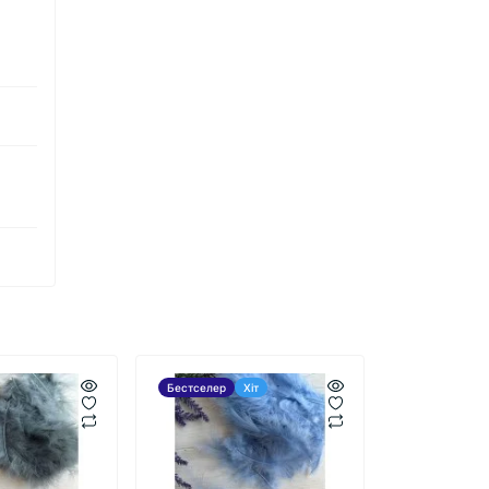
Бестселер
Хіт