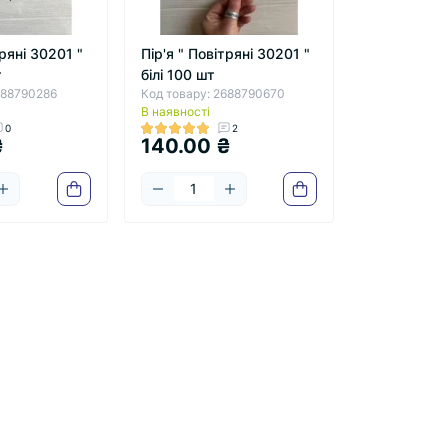
тряні 30201 "
Пір'я " Повітряні 30201 "
т
білі 100 шт
688790286
Код товару: 2688790670
В наявності
0
2
₴
140.00 ₴