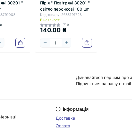
ряні 30201 "
Пір'я " Повітряні 30201 "
т
світло персикові 100 шт
688791008
Код товару: 2688791728
В наявності
0
0
140.00 ₴
Дізнавайтеся першим про а
Підпишіться на нашу e-mail
Умови угоди
Інформація
Чернівці
Доставка
Оплата