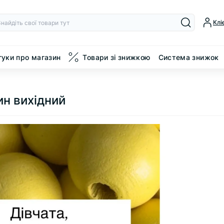
Клі
гуки про магазин
Товари зі знижкою
Система знижок
ин вихідний