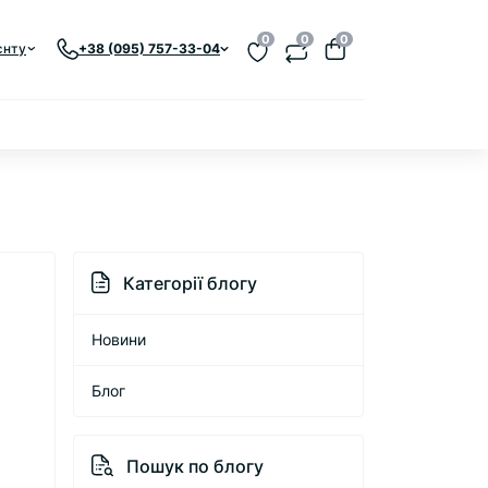
0
0
0
єнту
+38 (095) 757-33-04
Категорії блогу
Новини
Блог
Пошук по блогу