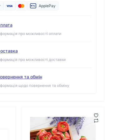
y
ApplePay
плата
нформація про можливості оплати
оставка
нформація про можливості доставки
овернення та обмін
нформація щодо повернення та обміну
Ранункулюс бутон,
Ра