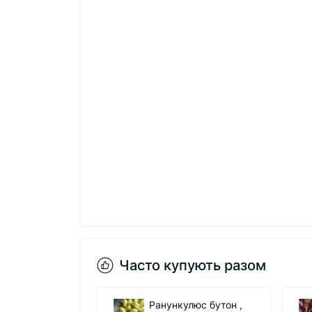
Часто купують разом
анункулюс бутон ,
Півонія кучерява №2