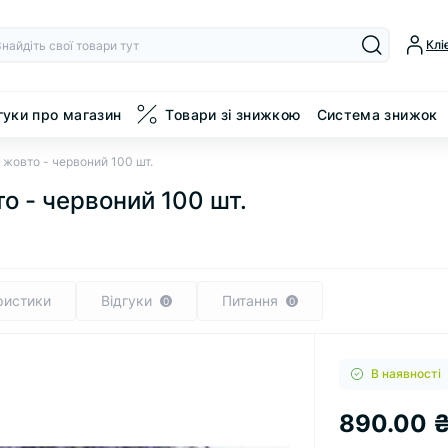
Клі
гуки про магазин
Товари зі знижкою
Система знижок
 жовто - червоний 100 шт.
о - червоний 100 шт.
ристики
Відгуки
Питання
0
0
В наявності
890.00 