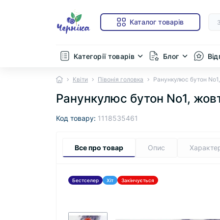
Каталог товарів
Категорії товарів
Блог
Від
Квіти
Півонія головка
Ранункулюс бутон No1,
Ранункулюс бутон No1, жовт
Код товару:
1118535461
Все про товар
Опис
Характе
Бестселер
Хіт
Закінчується