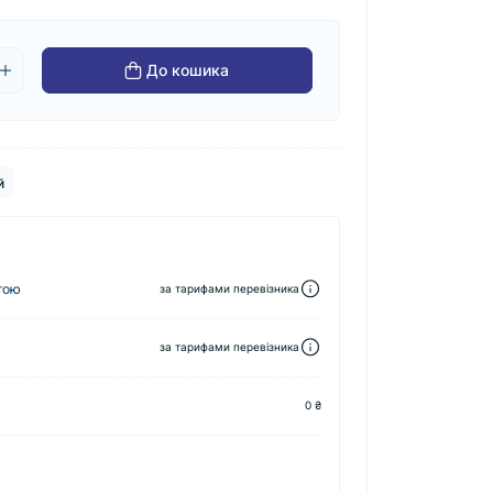
До кошика
й
тою
за тарифами перевізника
за тарифами перевізника
0 ₴