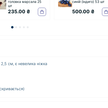
синій (індиго) 53 шт
Маленький" No
червоний 100 
500.00 ₴
647.00 ₴
 2,5 см, є невелика ніжка
вскривається)