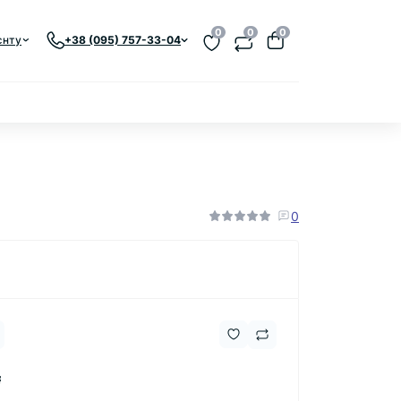
0
0
0
єнту
+38 (095) 757-33-04
0
₴