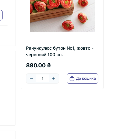
 4,
бірюза 100 шт.
ма
шт
10
880.00 ₴
8
Ранункулюс бутон No1, жовто -
червоний 100 шт.
890.00 ₴
До кошика