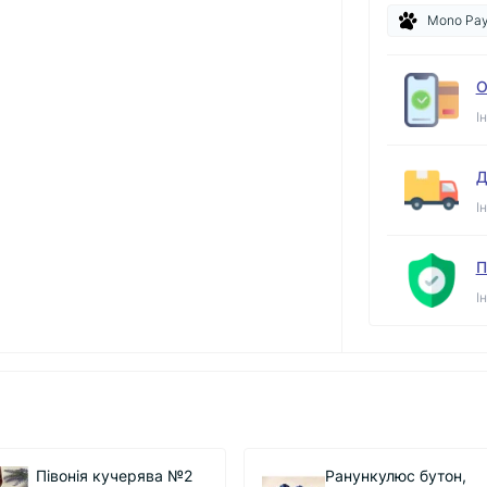
Mono Pa
О
І
Д
І
П
І
Ранункулюс бутон,
Бутон Півонія "