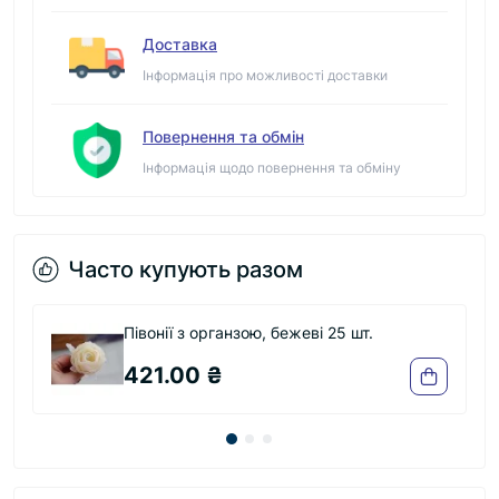
Доставка
Інформація про можливості доставки
Повернення та обмін
Інформація щодо повернення та обміну
Часто купують разом
Півонії з органзою, бежеві 25 шт.
Пів
421.00 ₴
42