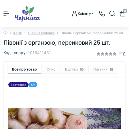
0
Клієнту
Квіти
Півонія головка
Півонії з органзою, персиковий 25 шт.
Півонії з органзою, персиковий 25 шт.
Код товару:
1015411431
0
Все про товар
Опис
Відгуки
Питання
0
0
Бестселер
Хіт