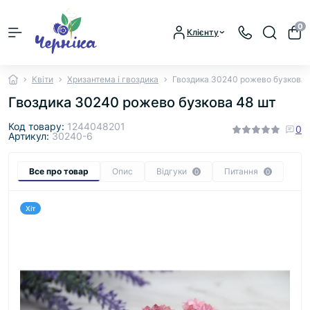
0
Клієнту
Квіти
Хризантема і гвоздика
Гвоздика 30240 рожево бузкова 
Гвоздика 30240 рожево бузкова 48 шт
Код товару:
1244048201
0
Артикул:
30240-6
Все про товар
Опис
Відгуки
Питання
0
0
Хіт