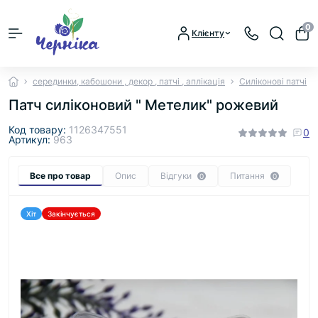
0
Клієнту
серединки, кабошони , декор , патчі , аплікація
Силіконові патчі
Патч силіконовий " Метелик" рожевий
Код товару:
1126347551
0
Артикул:
963
Все про товар
Опис
Відгуки
Питання
0
0
Хіт
Закінчується