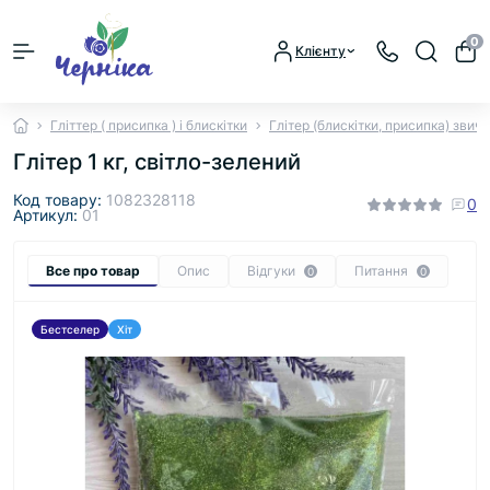
0
Клієнту
Гліттер ( присипка ) і блискітки
Глітер (блискітки, присипка) звич
Глітер 1 кг, світло-зелений
Код товару:
1082328118
0
Артикул:
01
Все про товар
Опис
Відгуки
Питання
0
0
Бестселер
Хіт