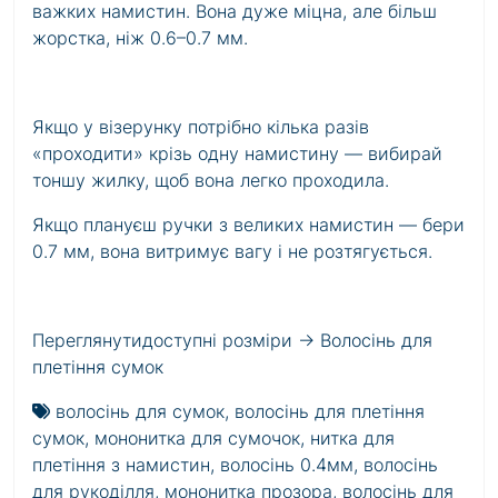
важких намистин. Вона дуже міцна, але більш
жорстка, ніж 0.6–0.7 мм.
Якщо у візерунку потрібно кілька разів
«проходити» крізь одну намистину — вибирай
тоншу жилку, щоб вона легко проходила.
Якщо плануєш ручки з великих намистин — бери
0.7 мм, вона витримує вагу і не розтягується.
Переглянутидоступні розміри
→ Волосінь для
плетіння сумок
волосінь для сумок
,
волосінь для плетіння
сумок
,
мононитка для сумочок
,
нитка для
плетіння з намистин
,
волосінь 0.4мм
,
волосінь
для рукоділля
,
мононитка прозора
,
волосінь для