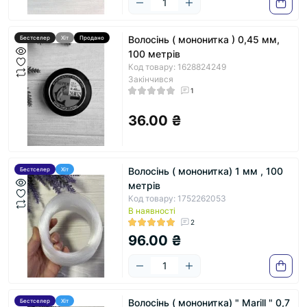
Волосінь ( мононитка ) 0,45 мм,
Бестселер
Хіт
Продано
100 метрів
Код товару: 1628824249
Закінчився
1
36.00 ₴
Волосінь ( мононитка) 1 мм , 100
Бестселер
Хіт
метрів
Код товару: 1752262053
В наявності
2
96.00 ₴
Волосінь ( мононитка) " Marill " 0,7
Бестселер
Хіт