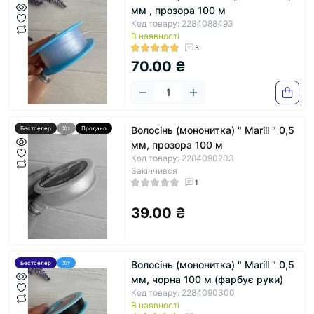
мм , прозора 100 м
Код товару: 2284088493
В наявності
5
70.00 ₴
Волосінь (мононитка) " Marill " 0,5
Бестселер
Хіт
Продано
мм, прозора 100 м
Код товару: 2284090203
Закінчився
1
39.00 ₴
Волосінь (мононитка) " Marill " 0,5
Бестселер
Хіт
мм, чорна 100 м (фарбує руки)
Код товару: 2284090300
В наявності