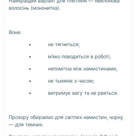
Найкращий варіант для плетіння —
нейлонова
волосінь (мононитка)
.
Вона:
• не тягнеться;
• м’яко поводиться в роботі;
• непомітна між намистинами;
• не тьмяніє з часом;
• витримує вагу та не рветься.
Прозору обираємо для світлих намистин, чорну
— для темних.