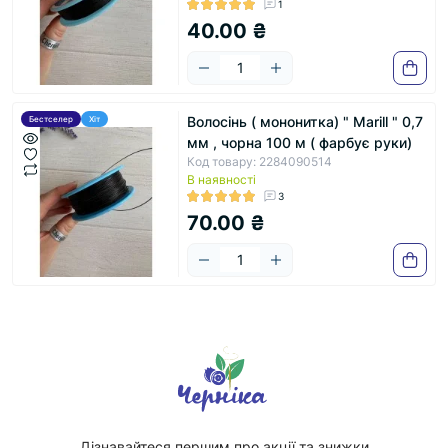
1
40.00 ₴
Волосінь ( мононитка) " Marill " 0,7
Бестселер
Хіт
мм , чорна 100 м ( фарбує руки)
Код товару: 2284090514
В наявності
3
70.00 ₴
Дізнавайтеся першим про акції та знижки