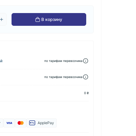
В корзину
ой
по тарифам перевозчика
по тарифам перевозчика
0 ₴
y
ApplePay