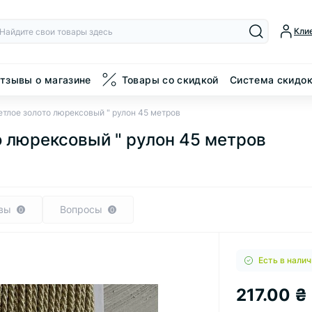
Кли
тзывы о магазине
Товары со скидкой
Система скидо
етлое золото люрексовый " рулон 45 метров
о люрексовый " рулон 45 метров
вы
Вопросы
0
0
Есть в налич
217.00 ₴