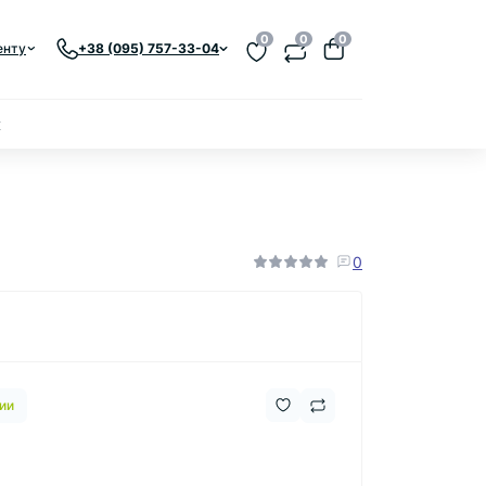
0
0
0
енту
+38 (095) 757-33-04
к
0
ии