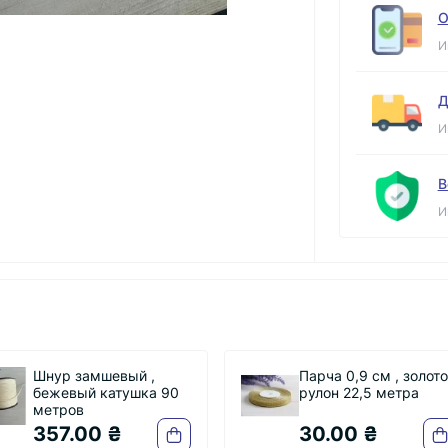
О
И
Д
И
В
И
Шнур замшевый ,
Парча 0,9 см , золот
бежевый катушка 90
рулон 22,5 метра
метров
357.00 ₴
30.00 ₴