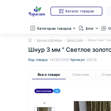
Каталог товаров
Категории товаров
Блог
О
Шнуры и бечевка
Шнур 3 мм
Шнур 3 мм " Св
Шнур 3 мм " Светлое золот
Код товара:
1423633697
Артикул:
30016
Все о товаре
Описание
Отзы
Бестселлер
Hit