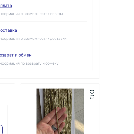
плата
нформация о возможностях оплаты
оставка
нформация о возможностях доставки
озврат и обмен
нформация по возврату и обмену
о
Глиттер в банке "
Лента " 
Средней фракции "
тиснение
золото
метров
139.00 ₴
289.0