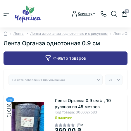
0
Клиенту
Ленты
Ленты из органзы : однотонные и с рисунком
Лента Орг
Лента Органза однотонная 0.9 см
Фильтр товаров
Лента Органза 0.9 см # , 10
Hit
рулонов по 45 метров
Код товара: 3066627583
В наличии
0
360.00 ₴