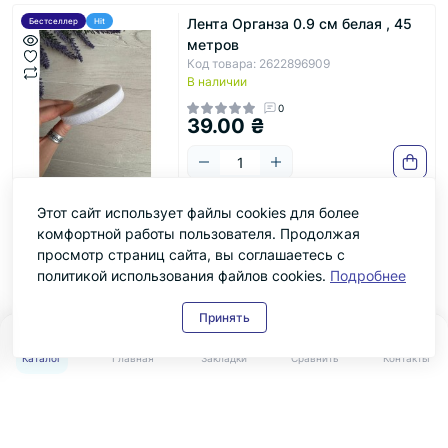
Лента Органза 0.9 см белая , 45
Бестселлер
Hit
метров
Код товара: 2622896909
В наличии
0
39.00 ₴
Этот сайт использует файлы cookies для более
Органза " Однотонная " 0.9
Hit
Заканчивается
комфортной работы пользователя. Продолжая
голубая рулон 45 м
просмотр страниц сайта, вы соглашаетесь с
Код товара: 1980464720
В наличии
политикой использования файлов cookies.
Подробнее
0
39.00 ₴
Принять
0
0
Каталог
Главная
Закладки
Сравнить
Контакты
|<
<
1
2