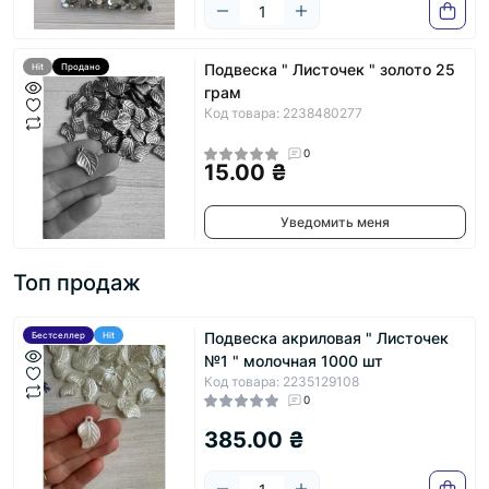
Подвеска " Листочек " золото 25
Hit
Продано
грам
Код товара: 2238480277
0
15.00 ₴
Уведомить меня
Топ продаж
Подвеска акриловая " Листочек
Бестселлер
Hit
№1 " молочная 1000 шт
Код товара: 2235129108
0
385.00 ₴