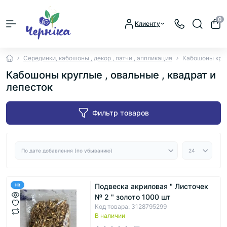
0
Клиенту
Серединки, кабошоны , декор , патчи , аппликация
Кабошоны круг
Кабошоны круглые , овальные , квадрат и
лепесток
Фильтр товаров
Подвеска акриловая " Листочек
Hit
№ 2 " золото 1000 шт
Код товара: 3128795299
В наличии