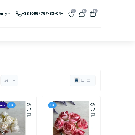
0
0
0
енту
+38 (095) 757-33-04
к
лер
Hit
Hit