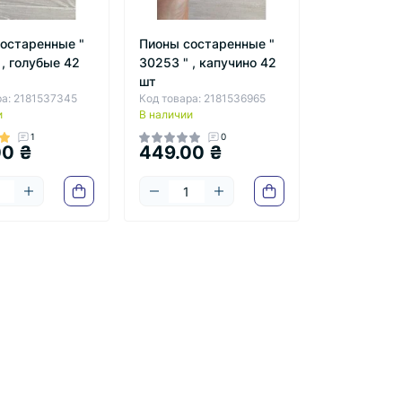
остаренные "
Пионы состаренные "
 , голубые 42
30253 " , капучино 42
шт
ра: 2181537345
Код товара: 2181536965
и
В наличии
1
0
00 ₴
449.00 ₴