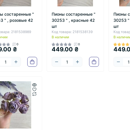
ы состаренные "
Пионы состаренные "
Пионы с
3 " , розовые 42
30253 " , красные 42
30253 "
шт
шт
овара: 2181538989
Код товара: 2181538139
Код това
ичии
В наличии
В наличи
0
0
9.00 ₴
449.00 ₴
449.