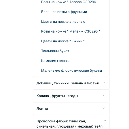
Бусины круглые граненые
Розы на ножке " Аврора С30296 "
мм.
Бусины " Капля " и " Рис "
Большие ветки с фруктами
Бусины деревянные круглые 20
мм.
Крупные бусины и подвески
Цветы на ножке атласные
Бусины деревянные круглые 30
Бусины пробивные ( без дырочки )
Розы на ножке " Меланж С30295 "
мм.
Бусины - пуговицы
Цветы на ножке " Ежики "
Бусы деревянные куб.
Тюльпаны букет
Бусины деревянные овальные,
бочонок, кольца.
Камелия головка
Маленькие флористические букеты
Добавки , тычинки , зелень и листья
Ветка Гортензия искусственная
Калина , фрукты , ягоды
длинная
Веточки с мелкими ягодами
Ветка искусственная длинная с
Ленты
тонкими листьями " 30142 "
Орехи и тыквы
Атлас
Добавка
Проволока флористическая,
Шиповник и мелкие ягоды
Атлас 0,6 см
Ленты репсовые : однотонные , в
синельная, плюшевая ( меховая) тейп
Добавка обычная