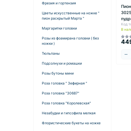
мм
Бусины матовые прозрачные "
Фрезия и гортензия
Пион
Селена "
3025
Цветы искусственные на ножке "
Бусы капля прозрачная
пудр
пион раскрытый Марта "
Код т
Бусины жемчуг имитация " Барокко "
Маргаритки головки
В нал
Бусины на леске и нитке ( не
Розы из фоамирана головки ( без
44
снимаются )
ножки )
Бусины " Рондель " хрусталь
Тюльпаны
Бусины Рондель 10 мм
Бусины деревянные
Подсолнухи и ромашки
Бусины Рондель 6 мм
Бусины деревянные круглые 6 мм,
Бусины стеклянные " Майорка "
Розы бутоны мини
8 мм, 10 мм.
Бусины Рондель 8 мм
Бусины Микс перламутр и глянцевые
Роза головка " Зефирная "
Бусины деревянные круглые 12
мм.
Бусины " Алфавит "
Роза головка "30687"
Бусины деревянные круглые 14
Бусины " Яркий микс "
Роза головка "Королевская"
мм.
Бусины плоские 6 мм
Незабудки и гипсофила мелкая
Бусины деревянные круглые 16
мм.
Бусины " Акварель "
Флористические букеты на ножке
Бусины деревянные круглые 18