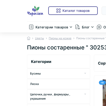
Каталог товаров
Категории товаров
Блог
О
Цветы
Пионы на ножке
Пионы состаренные "
Пионы состаренные " 30253
Категории
Сор
Бусины
Бусины "Граненые матовые круглые"
Hit
Леска
Бусины " Куб граненный матовый "
Цепочки, ручки , фермуары ,
Бусины жемчужные "Люкс овальные
украшения
"
Заготовка акриловая для сумки.