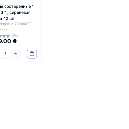
ы состаренные "
3 " , сиреневая
а 42 шт
овара: 2176949090
ичии
0
9.00 ₴