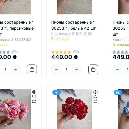
ы состаренные "
Пионы состаренные "
Пионы с
3 " , персиковые
30253 " , белые 42 шт
30253 "
Код товара: 2181540100
т
шт
В наличии
овара: 2185048192
Код това
ичии
В наличи
0
1
9.00 ₴
449.00 ₴
449.
Hit
Hit