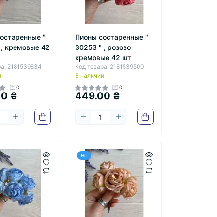
остаренные "
Пионы состаренные "
 , кремовые 42
30253 " , розово
кремовые 42 шт
ра: 2181539834
Код товара: 2181539500
и
В наличии
0
0
00 ₴
449.00 ₴
Hit