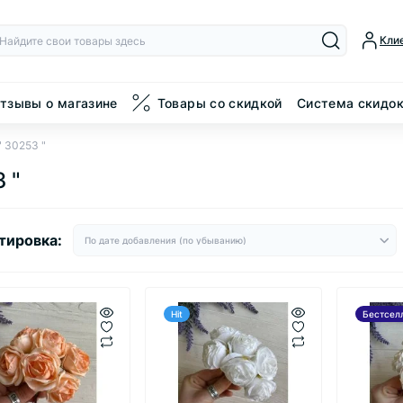
Кли
тзывы о магазине
Товары со скидкой
Система скидо
 30253 "
 "
тировка:
Hit
Бестсел