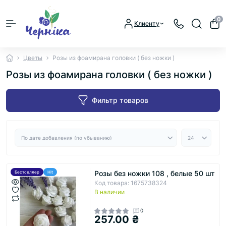
0
Клиенту
Цветы
Розы из фоамирана головки ( без ножки )
Розы из фоамирана головки ( без ножки )
Фильтр товаров
Розы без ножки 108 , белые 50 шт
Бестселлер
Hit
Код товара: 1675738324
В наличии
0
257.00 ₴