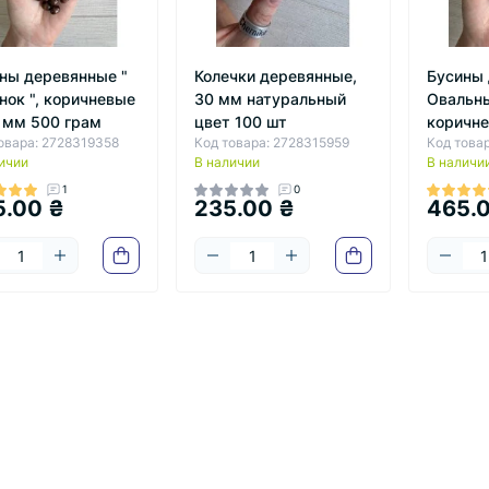
ны деревянные "
Колечки деревянные,
Бусины 
нок ", коричневые
30 мм натуральный
Овальны
 мм 500 грам
цвет 100 шт
коричне
овара: 2728319358
Код товара: 2728315959
Код това
ичии
В наличии
В наличи
1
0
5.00 ₴
235.00 ₴
465.