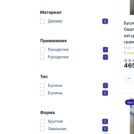
Материал
Дерево
8
Буси
Овал
нату
Применение
грам
Код т
Рукоделие
1
В нал
Рукоделие
1
46
Тип
Бусины
1
Бусины
5
Бес
Форма
Круглая
2
Овальная
5