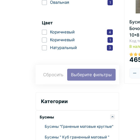
Овальная
1
Буси
Цвет
Бочо
Коричневый
4
10*8
Коричневый
1
Код т
В нал
Натуральный
3
46
Сбросить
Выберите фильтры
Категории
Бусины
Бусины "Граненые матовые круглые"
Бусины " Куб граненный матовый "