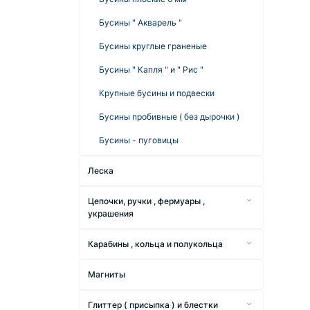
Бусины " Акварель "
Бусины круглые граненые
Бусины " Капля " и " Рис "
Крупные бусины и подвески
Бусины пробивные ( без дырочки )
Бусины - пуговицы
Леска
Цепочки, ручки , фермуары ,
украшения
Заготовка акриловая для сумки.
Карабины , кольца и полукольца
Ручки для сумок
Карабины для брелоков
Магниты
Фурнитура для бижутерии
Полукольца
Комплект цепочка с карабином
Глиттер ( присыпка ) и блестки
Самозажимные кольца , сердца,