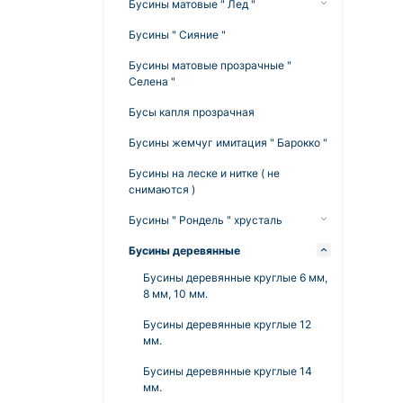
Бусины матовые " Лед "
мм
Бусины матовые " Лед " 10 мм
Бусины " Сияние "
Акриловые бусины " Классика " 14
Бусины матовые " Лед " 8 мм
мм
Бусины матовые прозрачные "
Селена "
Бусы капля прозрачная
Бусины жемчуг имитация " Барокко "
Бусины на леске и нитке ( не
снимаются )
Бусины " Рондель " хрусталь
Бусины Рондель 10 мм
Бусины деревянные
Бусины Рондель 6 мм
Бусины деревянные круглые 6 мм,
8 мм, 10 мм.
Бусины Рондель 8 мм
Бусины деревянные круглые 12
мм.
Бусины деревянные круглые 14
мм.