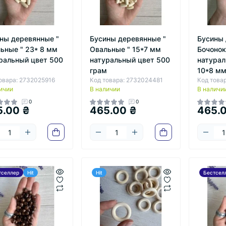
ны деревянные "
Бусины деревянные "
Бусины 
ьные " 23* 8 мм
Овальные " 15*7 мм
Бочонок 
ральный цвет 500
натуральный цвет 500
натурал
грам
10*8 мм
овара: 2732025916
Код товара: 2732024481
Код това
ичии
В наличии
В наличи
0
0
5.00 ₴
465.00 ₴
465.
тселлер
Hit
Hit
Бестсел