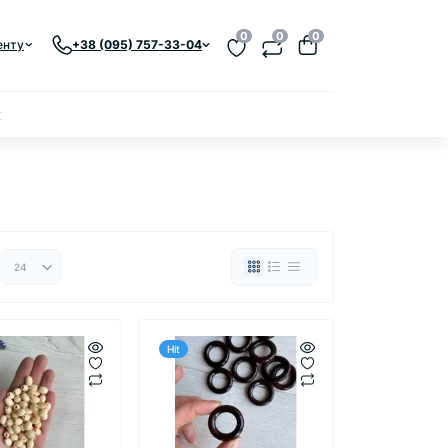
0
0
0
енту
+38 (095) 757-33-04
к
Hit