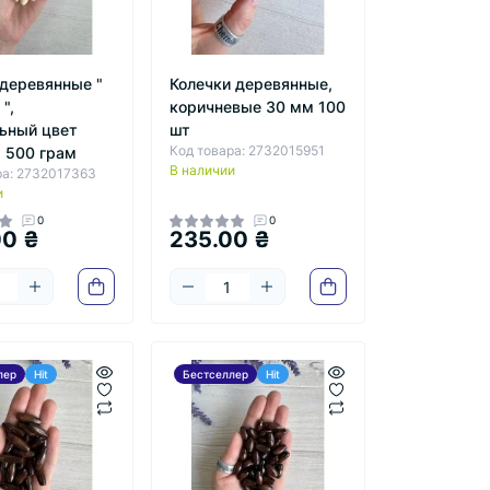
деревянные "
Колечки деревянные,
",
коричневые 30 мм 100
ьный цвет
шт
Код товара: 2732015951
 500 грам
В наличии
ра: 2732017363
и
0
0
00 ₴
235.00 ₴
лер
Hit
Бестселлер
Hit