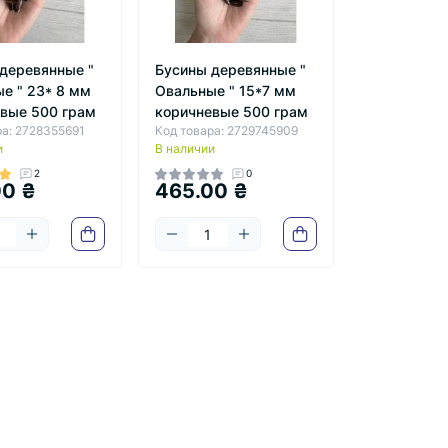
деревянные "
Бусины деревянные "
е " 23* 8 мм
Овальные " 15*7 мм
вые 500 грам
коричневые 500 грам
ра: 2728355691
Код товара: 2729745909
и
В наличии
2
0
00 ₴
465.00 ₴