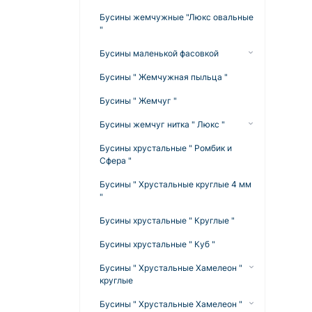
Бусины жемчужные "Люкс овальные
"
Бусины маленькой фасовкой
Акрил матовый маленькой
Бусины " Жемчужная пыльца "
фасовкой
Бусины " Жемчуг "
Акрил перламутровый маленькой
фасовкой
Бусины жемчуг нитка " Люкс "
Бусины Жемчуг на нитке 3 мм , 4
Бусины "хрустальные" в форме куб
Бусины хрустальные " Ромбик и
мм и 5 мм
фасовкой 100 грамм
Сфера "
Жемчуг нитка 6 мм
Бусины хамелеон круглые
Бусины " Хрустальные круглые 4 мм
фасовкой 100 грам
"
Жемчуг нитка 8 мм
Бусы жемчуга фасовкой 100
Бусины хрустальные " Круглые "
Жемчуг нитка 10 мм
грамм
Бусины хрустальные " Куб "
Жемчуг нитка 12 мм
Бусины " Хрустальные Хамелеон "
Жемчуг на нитке розница
круглые
Бусины " Хрустальные Хамелеон "
Бусины " Хрустальные Хамелеон "
круглые 10 мм