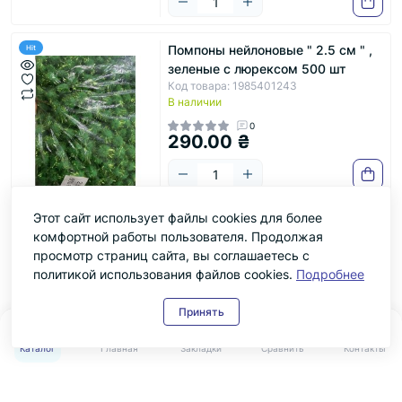
Помпоны нейлоновые " 2.5 см " ,
Hit
зеленые с люрексом 500 шт
Код товара: 1985401243
В наличии
0
290.00 ₴
Этот сайт использует файлы cookies для более
Помпоны нейлоновые " 2.5 см " ,
Hit
комфортной работы пользователя. Продолжая
салатовые с люрексом 500 шт
просмотр страниц сайта, вы соглашаетесь с
Код товара: 1985401174
политикой использования файлов cookies.
Подробнее
В наличии
0
290.00 ₴
Принять
0
0
Каталог
Главная
Закладки
Сравнить
Контакты
Помпоны нейлоновые " 2.5 см " ,
Hit