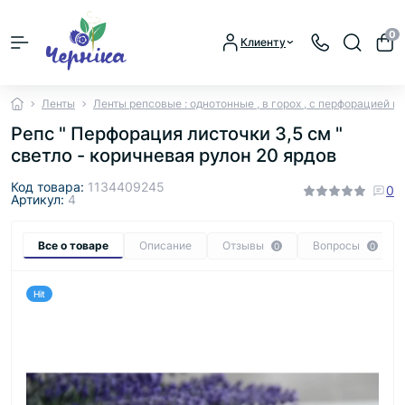
0
Клиенту
Ленты
Ленты репсовые : однотонные , в горох , с перфорацией и
Репс " Перфорация листочки 3,5 см "
светло - коричневая рулон 20 ярдов
Код товара:
1134409245
0
Артикул:
4
Все о товаре
Описание
Отзывы
Вопросы
0
0
Hit