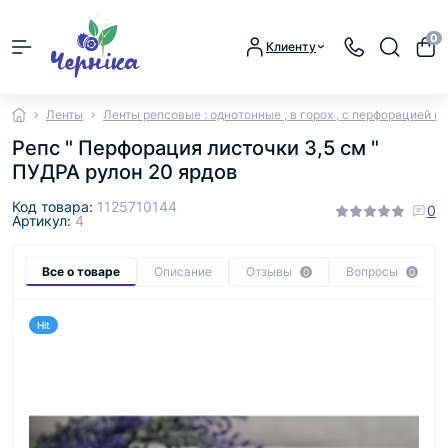
0
Клиенту
Ленты
Ленты репсовые : однотонные , в горох , с перфорацией и
Репс " Перфорация листочки 3,5 см "
ПУДРА рулон 20 ярдов
Код товара:
1125710144
0
Артикул:
4
Все о товаре
Описание
Отзывы
Вопросы
0
0
Hit