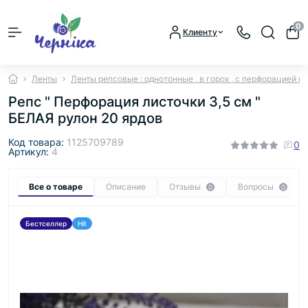
0
Клиенту
Ленты
Ленты репсовые : однотонные , в горох , с перфорацией и
Репс " Перфорация листочки 3,5 см "
БЕЛАЯ рулон 20 ярдов
Код товара:
1125709789
0
Артикул:
4
Все о товаре
Описание
Отзывы
Вопросы
0
0
Бестселлер
Hit