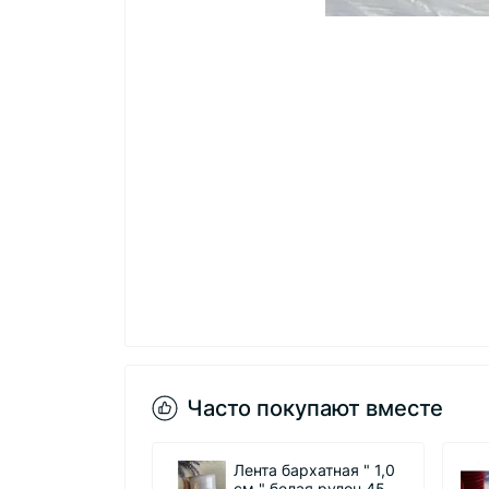
Часто покупают вместе
Лента бархатная " 1,0
Лента 
см " белая рулон 45
см #1