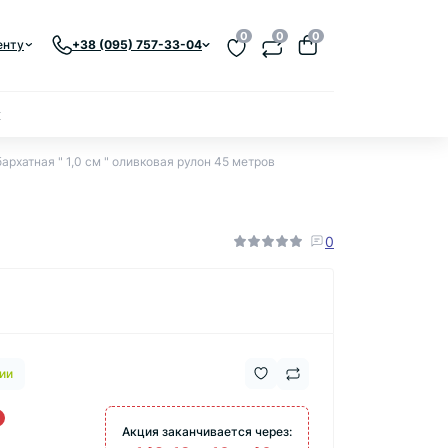
0
0
0
енту
+38 (095) 757-33-04
к
архатная " 1,0 см " оливковая рулон 45 метров
0
ии
Акция заканчивается через: