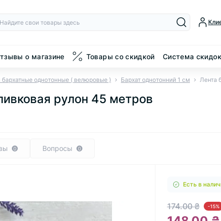
Кли
тзывы о магазине
Товары со скидкой
Система скидо
 бархатные однотонные ( велюровые )
Бархат однотонний 1 см
Лента б
 оливковая рулон 45 метров
вы
Вопросы
0
0
Есть в налич
174.00 ₴
-15%
148.00 ₴