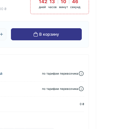
142
13
10
46
дней
часов
минут
секунд
00 ₴
В корзину
ой
по тарифам перевозчика
по тарифам перевозчика
0 ₴