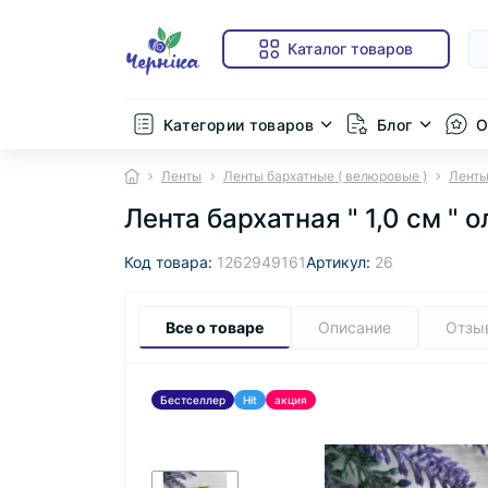
Каталог товаров
Категории товаров
Блог
О
Ленты
Ленты бархатные ( велюровые )
Ленты
Лента бархатная " 1,0 см "
Код товара:
1262949161
Артикул:
26
Все о товаре
Описание
Отзы
Бестселлер
Hit
акция