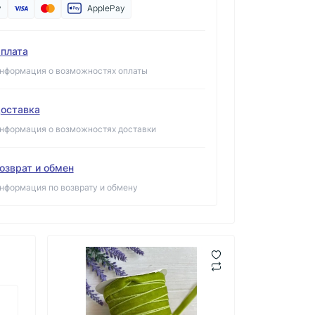
y
ApplePay
плата
нформация о возможностях оплаты
оставка
нформация о возможностях доставки
озврат и обмен
нформация по возврату и обмену
Лента бархатная " 1,0
Лента бархатная " 1,
см " темно - зеленая
см " #41 зеленый ча