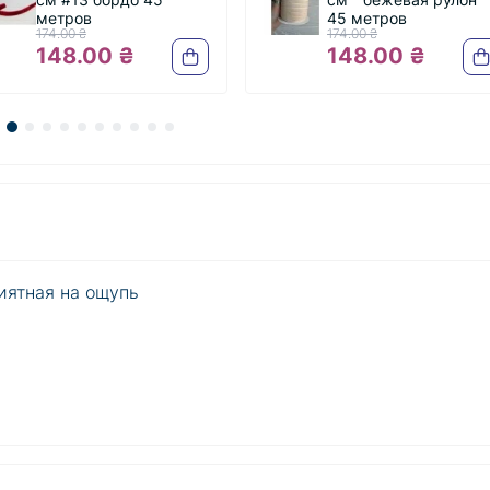
в
45 метров
₴
174.00 ₴
00 ₴
148.00 ₴
риятная на ощупь