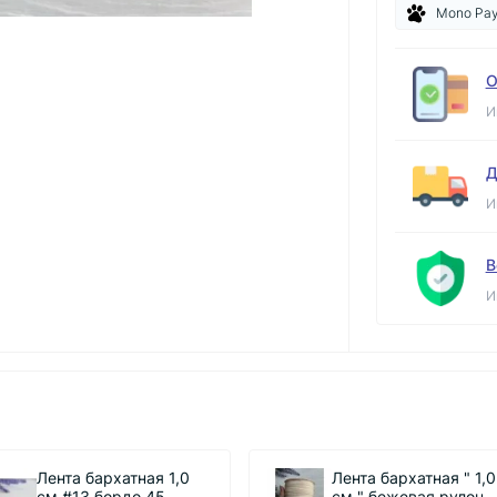
Mono Pa
О
И
Д
И
В
И
бархатная 1,0
Лента бархатная " 1,0
3 бордо 45
см " бежевая рулон