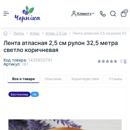
0
Клиенту
Ленты
Атлас
Атлас 2,5 см
Лента атласная 2,5 см рулон 32,
Лента атласная 2,5 см рулон 32,5 метра
светло коричневая
Код товара:
1425650791
0
Артикул:
161
Все о товаре
Описание
Характеристики
Отзывы
0
Бестселлер
Hit