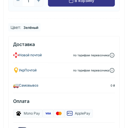
В корзину
Цвет:
Зелёный
Доставка
Новой почтой
по тарифам перевозчика
УкрПочтой
по тарифам перевозчика
Самовывоз
0 ₴
Оплата
Mono Pay
ApplePay