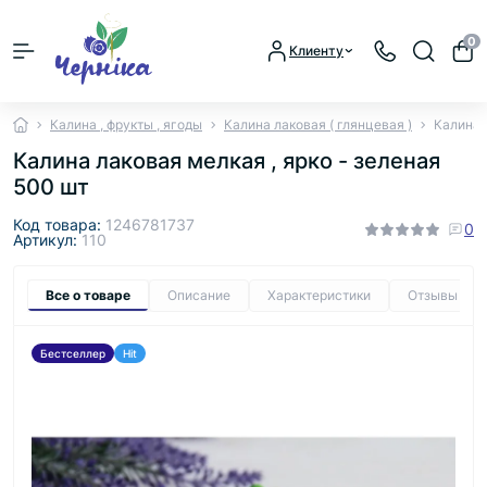
0
Клиенту
Калина , фрукты , ягоды
Калина лаковая ( глянцевая )
Калина 
Калина лаковая мелкая , ярко - зеленая
500 шт
Код товара:
1246781737
0
Артикул:
110
Все о товаре
Описание
Характеристики
Отзывы
0
Бестселлер
Hit