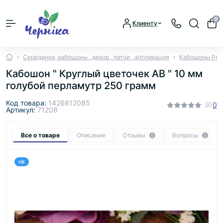
0
Клиенту
Серединки, кабошоны , декор , патчи , аппликация
Кабошоны Ром
Кабошон " Круглый цветочек АВ " 10 мм
голубой перламутр 250 грамм
Код товара:
1426812085
0
Артикул:
71208
Все о товаре
Описание
Отзывы
Вопросы
0
0
Hit