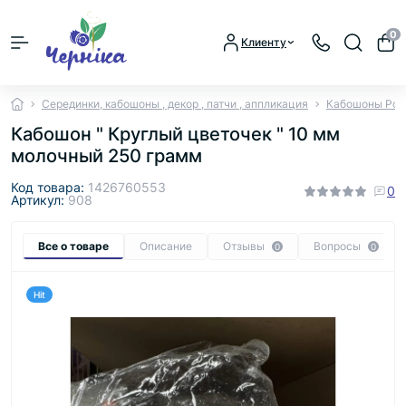
0
Клиенту
Серединки, кабошоны , декор , патчи , аппликация
Кабошоны Ром
Кабошон " Круглый цветочек " 10 мм
молочный 250 грамм
Код товара:
1426760553
0
Артикул:
908
Все о товаре
Описание
Отзывы
Вопросы
0
0
Hit