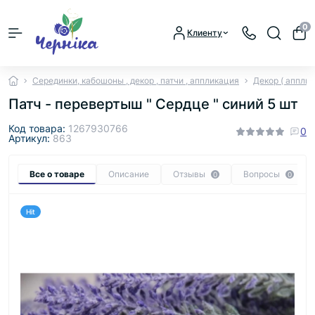
0
Клиенту
Серединки, кабошоны , декор , патчи , аппликация
Декор ( апплик
Патч - перевертыш " Сердце " синий 5 шт
Код товара:
1267930766
0
Артикул:
863
Все о товаре
Описание
Отзывы
Вопросы
0
0
Hit