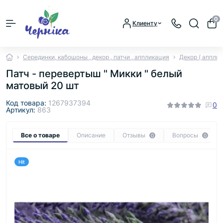
0
Клиенту
Серединки, кабошоны , декор , патчи , аппликация
Декор ( апплик
Патч - перевертыш " Микки " белый
матовый 20 шт
Код товара:
1267937394
0
Артикул:
863
Все о товаре
Описание
Отзывы
Вопросы
0
0
Hit