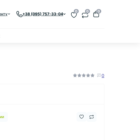
0
0
0
енту
+38 (095) 757-33-04
к
0
ии