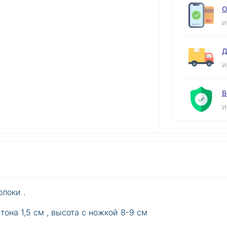
О
И
Д
И
В
И
локи .
тона 1,5 см , высота с ножкой 8-9 см