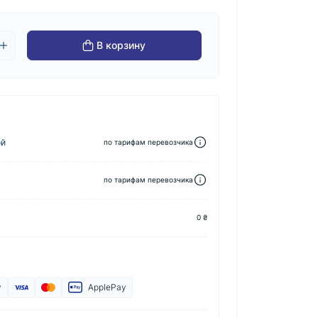
В корзину
ой
по тарифам перевозчика
по тарифам перевозчика
0 ₴
y
ApplePay