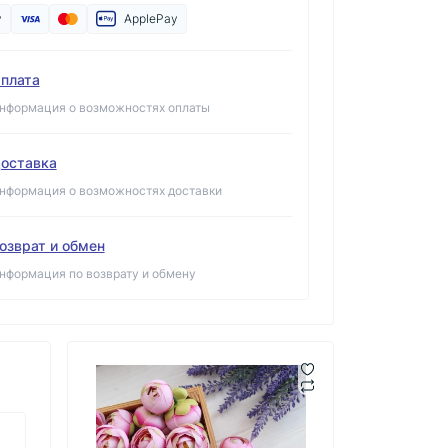
y
ApplePay
плата
нформация о возможностях оплаты
оставка
нформация о возможностях доставки
озврат и обмен
нформация по возврату и обмену
6 "
Бутон Пиона № 3 ,
Р