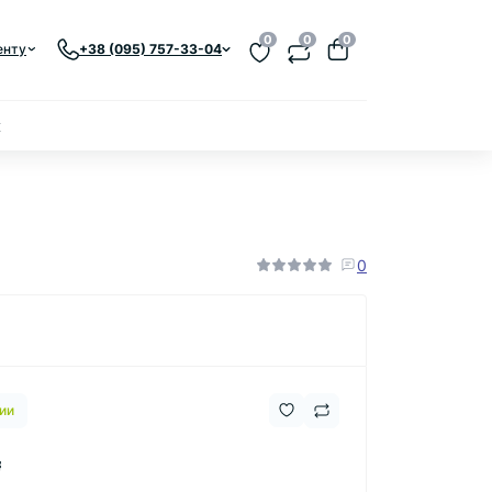
0
0
0
енту
+38 (095) 757-33-04
к
0
ии
₴