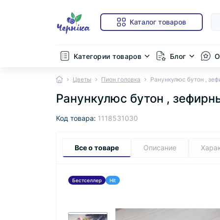
Каталог товаров
Категории товаров
Блог
О
Цветы
Пион головка
Ранункулюс бутон , зе
Ранункулюс бутон , зефирн
Код товара:
1118531030
Все о товаре
Описание
Хара
Бестселлер
Hit