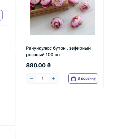
шт
тиффани 50 шт
б
492.00 ₴
8
Ранункулюс бутон , зефирный
розовый 100 шт
880.00 ₴
В корзину