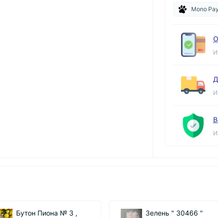
Mono Pa
О
И
Д
И
В
И
Зелень " 30466 "
Зелень " 3046