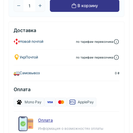
В корзину
Доставка
Новой почтой
по тарифам перевозчика
УкрПочтой
по тарифам перевозчика
Самовывоз
0 ₴
Оплата
Mono Pay
ApplePay
Оплата
Информация о возможностях оплаты