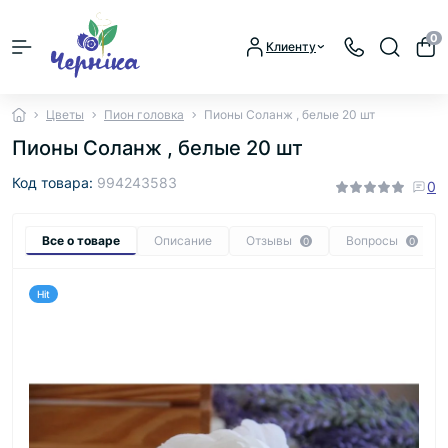
0
Клиенту
Цветы
Пион головка
Пионы Соланж , белые 20 шт
Пионы Соланж , белые 20 шт
Код товара:
994243583
0
Все о товаре
Описание
Отзывы
Вопросы
0
0
Hit