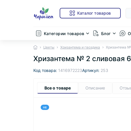
Каталог товаров
Категории товаров
Блог
О
Цветы
Хризантема и гвоздика
Хризантема № 
Хризантема № 2 сливовая 
Код товара:
1416972223
Артикул:
253
Все о товаре
Описание
Отзы
Hit