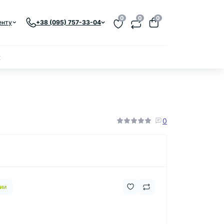
0
0
0
енту
+38 (095) 757-33-04
к
0
ии