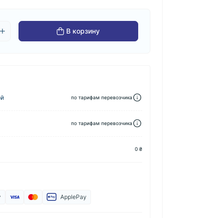
В корзину
ой
по тарифам перевозчика
по тарифам перевозчика
0 ₴
y
ApplePay