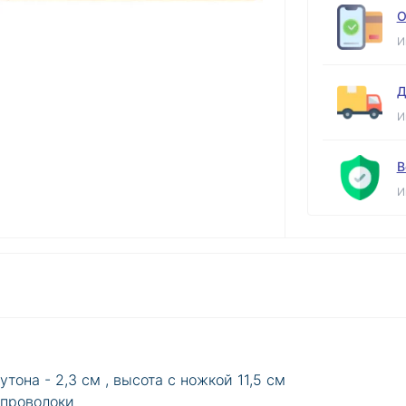
О
И
Д
И
В
И
утона - 2,3 см , высота с ножкой 11,5 см
 проволоки