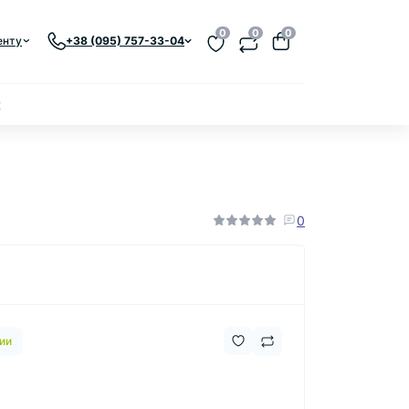
0
0
0
енту
+38 (095) 757-33-04
к
0
ии