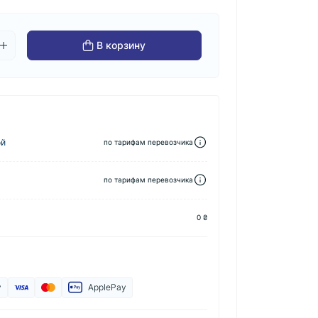
В корзину
ой
по тарифам перевозчика
по тарифам перевозчика
0 ₴
y
ApplePay