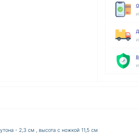
О
И
Д
И
В
И
утона - 2,3 см , высота с ножкой 11,5 см