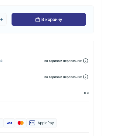
В корзину
ой
по тарифам перевозчика
по тарифам перевозчика
0 ₴
y
ApplePay