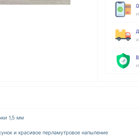
О
И
Д
И
В
И
чки 1,5 мм
сунок и красивое перламутровое напыление