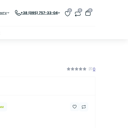
0
0
0
енту
+38 (095) 757-33-04
к
0
ии