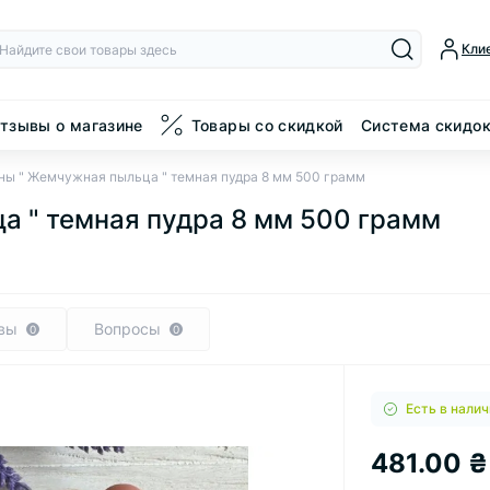
Кли
тзывы о магазине
Товары со скидкой
Система скидо
ны " Жемчужная пыльца " темная пудра 8 мм 500 грамм
а " темная пудра 8 мм 500 грамм
вы
Вопросы
0
0
Есть в налич
481.00 ₴