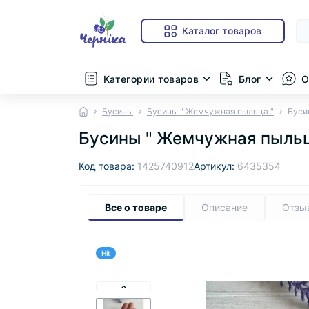
Каталог товаров
Категории товаров
Блог
О
Бусины
Бусины " Жемчужная пыльца "
Буси
Бусины " Жемчужная пыльц
Код товара:
1425740912
Артикул:
6435354
Все о товаре
Описание
Отзы
Hit