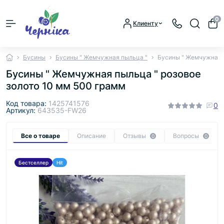
0
Клиенту
Бусины
Бусины " Жемчужная пыльца "
Бусины " Жемчужная п
Бусины " Жемчужная пыльца " розовое
золото 10 мм 500 грамм
Код товара:
1425741576
0
Артикул:
643535-FW26
Все о товаре
Описание
Отзывы
Вопросы
0
0
Бестселлер
Hit