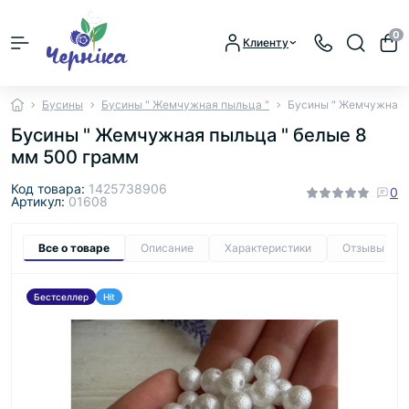
0
Клиенту
Бусины
Бусины " Жемчужная пыльца "
Бусины " Жемчужная 
Бусины " Жемчужная пыльца " белые 8
мм 500 грамм
Код товара:
1425738906
0
Артикул:
01608
Все о товаре
Описание
Характеристики
Отзывы
0
Бестселлер
Hit